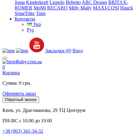
Joma
Kinderkraft
Lionelo
Bebetto
ABC Design
BRITAX-
ROMER
MoMi
RECARO
Milly Mally
MAXI-COSI
Hauck
SmarTrike
Tutis
Контакты
Укр
Рус
Закладки (0)
Вход
0
Корзина
Сумма: 0 грн.
Оформить заказ
Обратный звонок
Киев, ул. Драгоманова, 29 ТЦ Центрум
ПН-ВС с 10.00 до 19.00
+38 (063) 341-34-32