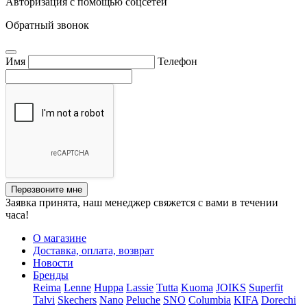
Авторизация с помощью соцсетей
Обратный звонок
Имя
Телефон
Перезвоните мне
Заявка принята, наш менеджер свяжется с вами в течении
часа!
О магазине
Доставка, оплата, возврат
Новости
Бренды
Reima
Lenne
Huppa
Lassie
Tutta
Kuoma
JOIKS
Superfit
Talvi
Skechers
Nano
Peluche
SNO
Columbia
KIFA
Dorechi