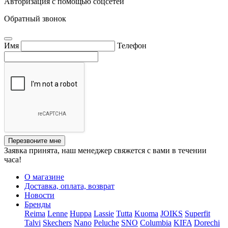
Авторизация с помощью соцсетей
Обратный звонок
Имя
Телефон
Перезвоните мне
Заявка принята, наш менеджер свяжется с вами в течении
часа!
О магазине
Доставка, оплата, возврат
Новости
Бренды
Reima
Lenne
Huppa
Lassie
Tutta
Kuoma
JOIKS
Superfit
Talvi
Skechers
Nano
Peluche
SNO
Columbia
KIFA
Dorechi