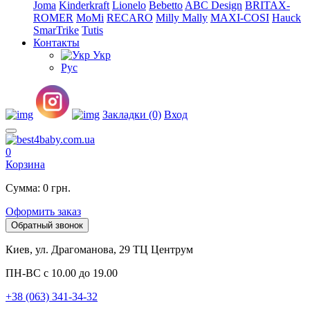
Joma
Kinderkraft
Lionelo
Bebetto
ABC Design
BRITAX-
ROMER
MoMi
RECARO
Milly Mally
MAXI-COSI
Hauck
SmarTrike
Tutis
Контакты
Укр
Рус
Закладки (0)
Вход
0
Корзина
Сумма: 0 грн.
Оформить заказ
Обратный звонок
Киев, ул. Драгоманова, 29 ТЦ Центрум
ПН-ВС с 10.00 до 19.00
+38 (063) 341-34-32