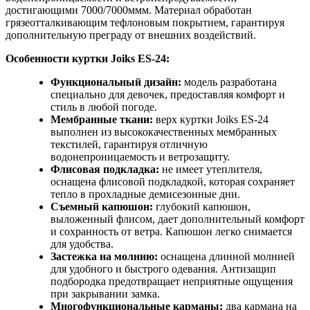
достигающими 7000/7000ммм. Материал обработан
грязеотталкивающим тефлоновым покрытием, гарантируя
дополнительную преграду от внешних воздействий.
Особенности куртки Joiks ES-24:
Функциональный дизайн:
модель разработана
специально для девочек, предоставляя комфорт и
стиль в любой погоде.
Мембранные ткани:
верх куртки Joiks ES-24
выполнен из высококачественных мембранных
текстилей, гарантируя отличную
водонепроницаемость и ветрозащиту.
Флисовая подкладка:
не имеет утеплителя,
оснащена флисовой подкладкой, которая сохраняет
тепло в прохладные демисезонные дни.
Съемный капюшон:
глубокий капюшон,
выложенный флисом, дает дополнительный комфорт
и сохранность от ветра. Капюшон легко снимается
для удобства.
Застежка на молнию:
оснащена длинной молнией
для удобного и быстрого одевания. Антизащип
подбородка предотвращает неприятные ощущения
при закрывании замка.
Многофункциональные карманы:
два кармана на