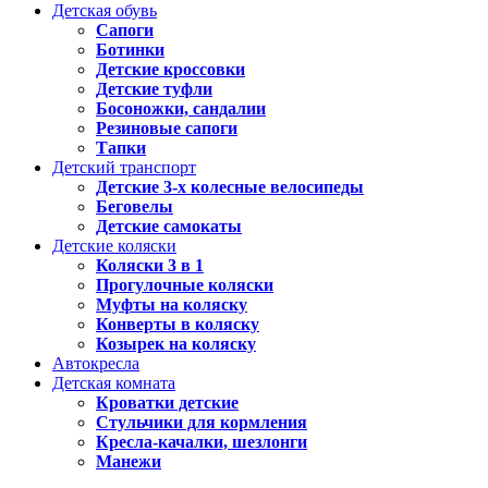
Детская обувь
Сапоги
Ботинки
Детские кроссовки
Детские туфли
Босоножки, сандалии
Резиновые сапоги
Тапки
Детский транспорт
Детские 3-х колесные велосипеды
Беговелы
Детские самокаты
Детские коляски
Коляски 3 в 1
Прогулочные коляски
Муфты на коляску
Конверты в коляску
Козырек на коляску
Автокресла
Детская комната
Кроватки детские
Стульчики для кормления
Кресла-качалки, шезлонги
Манежи