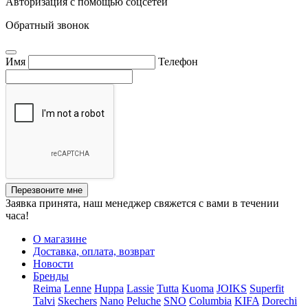
Авторизация с помощью соцсетей
Обратный звонок
Имя
Телефон
Перезвоните мне
Заявка принята, наш менеджер свяжется с вами в течении
часа!
О магазине
Доставка, оплата, возврат
Новости
Бренды
Reima
Lenne
Huppa
Lassie
Tutta
Kuoma
JOIKS
Superfit
Talvi
Skechers
Nano
Peluche
SNO
Columbia
KIFA
Dorechi