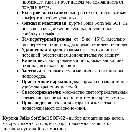
промокает, гарантирует надежную сохранность от
дождя и ветра.
Быстрое высыхание:
быстро сохнет, поддерживая
комфорт в любых условиях.
Легкая и эластичная:
куртка Joiks SoftShell SOF-02
не сковывает движения ребенка, предоставляя
свободу и комфорт.
Температурный режим:
от +5 до +15°C, идеально
для переменчивой погоды в демисезонные периоды.
Удлиненная модель:
задняя пола чуть длиннее
передней, обеспечивая дополнительную защиту.
Капюшон:
фиксированный, по кромке капюшона
резинка, высокая горловина.
Застежка:
непромокаемая молния с антизащипом
подбородка.
Практичные карманы:
два кармана на молнии для
удобства хранения мелочей.
Светоотражатели:
множество светоотражательных
элементов для безопасности в темное время суток.
Производство:
Украина - гарантия качества и
поддержки местной экономики.
Куртка Joiks SoftShell SOF-02
- выбор для активных детей,
которым важны стиль, комфорт и надежная защита от
погодных условий в демисезон.