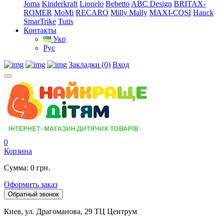
Joma
Kinderkraft
Lionelo
Bebetto
ABC Design
BRITAX-
ROMER
MoMi
RECARO
Milly Mally
MAXI-COSI
Hauck
SmarTrike
Tutis
Контакты
Укр
Рус
Закладки (0)
Вход
0
Корзина
Сумма: 0 грн.
Оформить заказ
Обратный звонок
Киев, ул. Драгоманова, 29 ТЦ Центрум