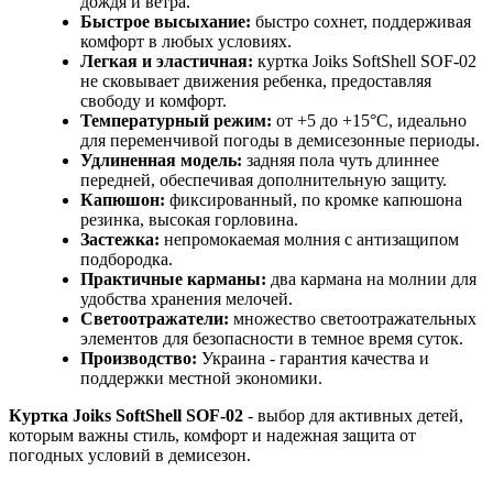
дождя и ветра.
Быстрое высыхание:
быстро сохнет, поддерживая
комфорт в любых условиях.
Легкая и эластичная:
куртка Joiks SoftShell SOF-02
не сковывает движения ребенка, предоставляя
свободу и комфорт.
Температурный режим:
от +5 до +15°C, идеально
для переменчивой погоды в демисезонные периоды.
Удлиненная модель:
задняя пола чуть длиннее
передней, обеспечивая дополнительную защиту.
Капюшон:
фиксированный, по кромке капюшона
резинка, высокая горловина.
Застежка:
непромокаемая молния с антизащипом
подбородка.
Практичные карманы:
два кармана на молнии для
удобства хранения мелочей.
Светоотражатели:
множество светоотражательных
элементов для безопасности в темное время суток.
Производство:
Украина - гарантия качества и
поддержки местной экономики.
Куртка Joiks SoftShell SOF-02
- выбор для активных детей,
которым важны стиль, комфорт и надежная защита от
погодных условий в демисезон.