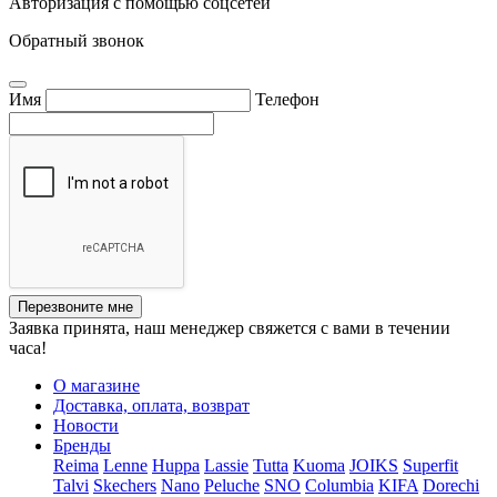
Авторизация с помощью соцсетей
Обратный звонок
Имя
Телефон
Перезвоните мне
Заявка принята, наш менеджер свяжется с вами в течении
часа!
О магазине
Доставка, оплата, возврат
Новости
Бренды
Reima
Lenne
Huppa
Lassie
Tutta
Kuoma
JOIKS
Superfit
Talvi
Skechers
Nano
Peluche
SNO
Columbia
KIFA
Dorechi