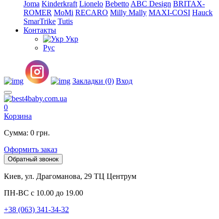
Joma
Kinderkraft
Lionelo
Bebetto
ABC Design
BRITAX-
ROMER
MoMi
RECARO
Milly Mally
MAXI-COSI
Hauck
SmarTrike
Tutis
Контакты
Укр
Рус
Закладки (0)
Вход
0
Корзина
Сумма: 0 грн.
Оформить заказ
Обратный звонок
Киев, ул. Драгоманова, 29 ТЦ Центрум
ПН-ВС с 10.00 до 19.00
+38 (063) 341-34-32