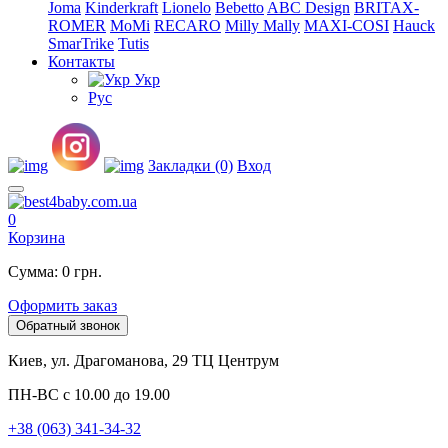
Joma
Kinderkraft
Lionelo
Bebetto
ABC Design
BRITAX-
ROMER
MoMi
RECARO
Milly Mally
MAXI-COSI
Hauck
SmarTrike
Tutis
Контакты
Укр
Рус
Закладки (0)
Вход
0
Корзина
Сумма: 0 грн.
Оформить заказ
Обратный звонок
Киев, ул. Драгоманова, 29 ТЦ Центрум
ПН-ВС с 10.00 до 19.00
+38 (063) 341-34-32