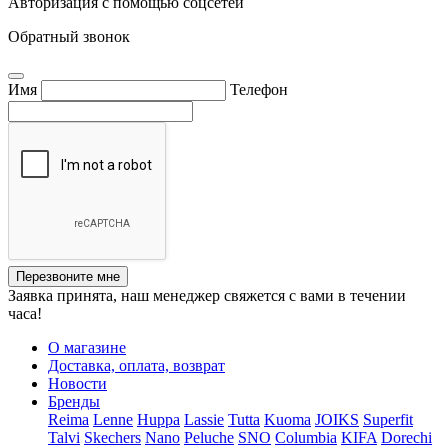
Авторизация с помощью соцсетей
Обратный звонок
Имя
Телефон
Перезвоните мне
Заявка принята, наш менеджер свяжется с вами в течении
часа!
О магазине
Доставка, оплата, возврат
Новости
Бренды
Reima
Lenne
Huppa
Lassie
Tutta
Kuoma
JOIKS
Superfit
Talvi
Skechers
Nano
Peluche
SNO
Columbia
KIFA
Dorechi