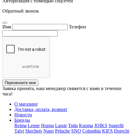
Авторизация с помощью соцсетей
Обратный звонок
Имя
Телефон
Перезвоните мне
Заявка принята, наш менеджер свяжется с вами в течении
часа!
О магазине
Доставка, оплата, возврат
Новости
Бренды
Reima
Lenne
Huppa
Lassie
Tutta
Kuoma
JOIKS
Superfit
Talvi
Skechers
Nano
Peluche
SNO
Columbia
KIFA
Dorechi