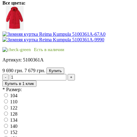
Все цвета:
Есть в наличии
Артикул: 5100361A
9 690 грн.
7 679 грн.
Купить
-
+
Купить в 1 клик
*
Размер:
104
110
122
128
134
140
152