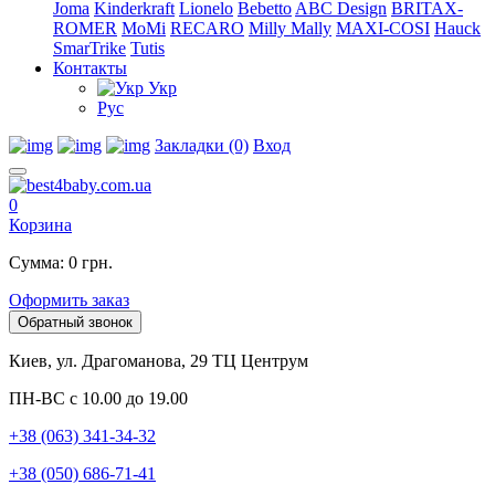
Joma
Kinderkraft
Lionelo
Bebetto
ABC Design
BRITAX-
ROMER
MoMi
RECARO
Milly Mally
MAXI-COSI
Hauck
SmarTrike
Tutis
Контакты
Укр
Рус
Закладки (0)
Вход
0
Корзина
Сумма: 0 грн.
Оформить заказ
Обратный звонок
Киев, ул. Драгоманова, 29 ТЦ Центрум
ПН-ВС с 10.00 до 19.00
+38 (063) 341-34-32
+38 (050) 686-71-41