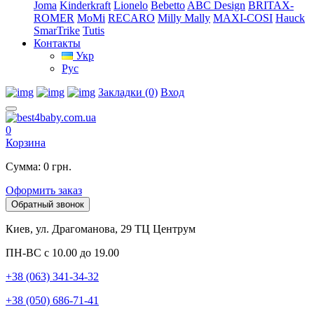
Joma
Kinderkraft
Lionelo
Bebetto
ABC Design
BRITAX-
ROMER
MoMi
RECARO
Milly Mally
MAXI-COSI
Hauck
SmarTrike
Tutis
Контакты
Укр
Рус
Закладки (0)
Вход
0
Корзина
Сумма: 0 грн.
Оформить заказ
Обратный звонок
Киев, ул. Драгоманова, 29 ТЦ Центрум
ПН-ВС с 10.00 до 19.00
+38 (063) 341-34-32
+38 (050) 686-71-41