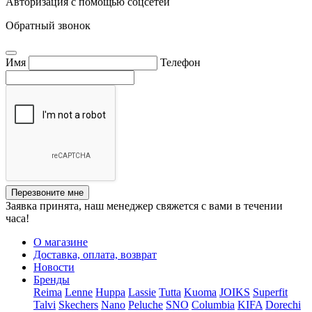
Авторизация с помощью соцсетей
Обратный звонок
Имя
Телефон
Перезвоните мне
Заявка принята, наш менеджер свяжется с вами в течении
часа!
О магазине
Доставка, оплата, возврат
Новости
Бренды
Reima
Lenne
Huppa
Lassie
Tutta
Kuoma
JOIKS
Superfit
Talvi
Skechers
Nano
Peluche
SNO
Columbia
KIFA
Dorechi