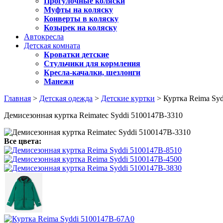
Прогулочные коляски
Муфты на коляску
Конверты в коляску
Козырек на коляску
Автокресла
Детская комната
Кроватки детские
Стульчики для кормления
Кресла-качалки, шезлонги
Манежи
Главная
>
Детская одежда
>
Детские куртки
> Куртка Reima Sy
Демисезонная куртка Reimatec Syddi 5100147B-3310
Все цвета: