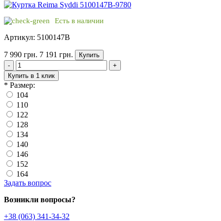
Есть в наличии
Артикул: 5100147B
7 990 грн.
7 191 грн.
Купить
-
+
Купить в 1 клик
*
Размер:
104
110
122
128
134
140
146
152
164
Задать вопрос
Возникли вопросы?
+38 (063) 341-34-32