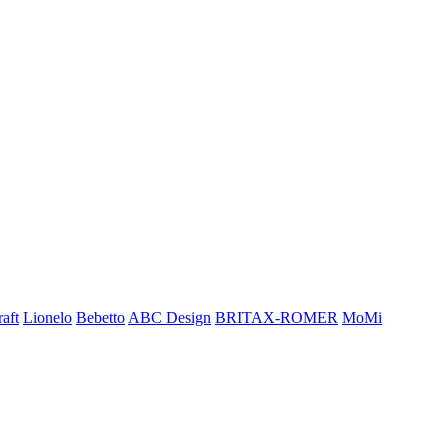
aft
Lionelo
Bebetto
ABC Design
BRITAX-ROMER
MoMi