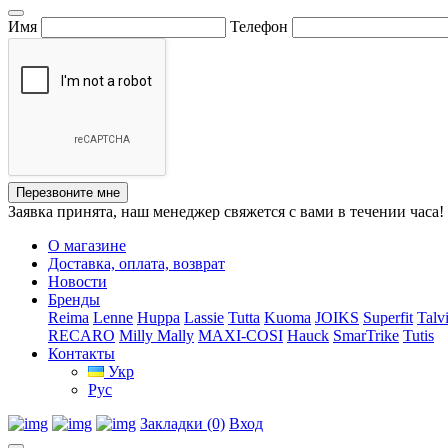
Имя
Телефон
Перезвоните мне
Заявка принята, наш менеджер свяжется с вами в течении часа!
О магазине
Доставка, оплата, возврат
Новости
Бренды
Reima
Lenne
Huppa
Lassie
Tutta
Kuoma
JOIKS
Superfit
Talv
RECARO
Milly Mally
MAXI-COSI
Hauck
SmarTrike
Tutis
Контакты
Укр
Рус
Закладки (0)
Вход