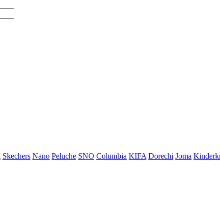
i
Skechers
Nano
Peluche
SNO
Columbia
KIFA
Dorechi
Joma
Kinderkr