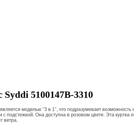
 Syddi 5100147B-3310
вляется моделью "3 в 1", что подразумевает возможность но
и с подстежкой. Она доступна в розовом цвете.
Эта куртка 
т ветра.