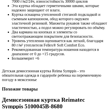
7000 г/м2/24ч, износостойкость 30000 циклов
Эта куртка обладает герметичными швами, которые
надежно защищают от влаги.
Куртка оснащена утепленной стеганой подкладкой и
съемным капюшоном, обод которого окружен
эластичной резинкой. Манжеты рукавов также обладают
эластичностью, а подол можно регулировать по объёму.
Два кармана на кнопках и элементы со
светоотражающим покрытием для безопасности.
Уровень утепления оценивается как легкий, благодаря
80 г/м² утеплителя Fellex® Soft Comfort Eco.
Рекомендованная температура ношения находится в
диапазоне от 0 до +15 градусов.
Большемерит +6
Детская демисезонная куртка Reima Symppis - это
обязательная одежда в гардеробе ребенка на переменчивую
погоду в межсезонье
Похожие товары
Демисезонная куртка Reimatec
Symppis 5100045B-8680