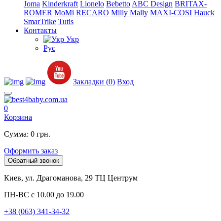
Joma
Kinderkraft
Lionelo
Bebetto
ABC Design
BRITAX-
ROMER
MoMi
RECARO
Milly Mally
MAXI-COSI
Hauck
SmarTrike
Tutis
Контакты
Укр
Рус
Закладки (0)
Вход
0
Корзина
Сумма: 0 грн.
Оформить заказ
Обратный звонок
Киев, ул. Драгоманова, 29 ТЦ Центрум
ПН-ВС с 10.00 до 19.00
+38 (063) 341-34-32