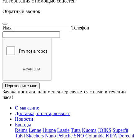
Авторизация с помощью соцсетей
Обратный звонок
Имя
Телефон
Перезвоните мне
Заявка принята, наш менеджер свяжется с вами в течении
часа!
О магазине
Доставка, оплата, возврат
Новости
Бренды
Reima
Lenne
Huppa
Lassie
Tutta
Kuoma
JOIKS
Superfit
Talvi
Skechers
Nano
Peluche
SNO
Columbia
KIFA
Dorechi