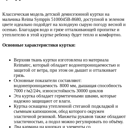
Классическая модель детской демисезонной куртки на
мальчика Reima Symppis 5100045B-8680, доступной в зеленом
цвете идеально подойдет на холодную сырую погоду весной и
осенью. Благодаря водо и грязе отталкивающей пропитке и
утеплителю в этой куртке ребенку будет тепло и комфортно.
Основные характеристики куртки:
Верхняя ткань куртки изготовлена из материала
Reimatec, который обладает водонепроницаемостью и
защитой от ветра, при этом он дышит и отталкивает
грязь.
Основные показатели составляют:
водонепроницаемость 8000 мм, дышащая способность
7000 г/м2/24ч, износостойкость 30000 циклов
Эта куртка обладает герметичными швами, которые
надежно защищают от влаги.
Куртка оснащена утепленной стеганой подкладкой и
съемным капюшоном, обод которого окружен
эластичной резинкой. Манжеты рукавов также обладают
эластичностью, а подол можно регулировать по объёму.
Два кармана на кнопках и элементы со