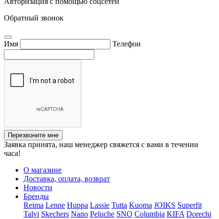
Авторизация с помощью соцсетей
Обратный звонок
Имя
Телефон
Перезвоните мне
Заявка принята, наш менеджер свяжется с вами в течении
часа!
О магазине
Доставка, оплата, возврат
Новости
Бренды
Reima
Lenne
Huppa
Lassie
Tutta
Kuoma
JOIKS
Superfit
Talvi
Skechers
Nano
Peluche
SNO
Columbia
KIFA
Dorechi