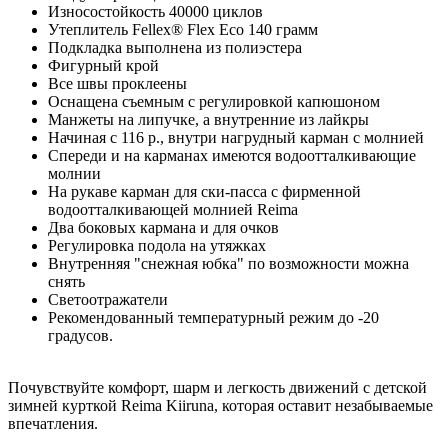
Износостойкость 40000 циклов
Утеплитель Fellex® Flex Eco 140 грамм
Подкладка выполнена из полиэстера
Фигурный крой
Все швы проклеены
Оснащена съемным с регулировкой капюшоном
Манжеты на липучке, а внутренние из лайкры
Начиная с 116 р., внутри нагрудный карман с молнией
Спереди и на карманах имеются водоотталкивающие
молнии
На рукаве карман для ски-пасса с фирменной
водоотталкивающей молнией Reima
Два боковых кармана и для очков
Регулировка подола на утяжках
Внутренняя "снежная юбка" по возможности можна
снять
Светоотражатели
Рекомендованный температурный режим до -20
градусов.
Почувствуйте комфорт, шарм и легкость движений с детской
зимней курткой Reima Kiiruna, которая оставит незабываемые
впечатления.