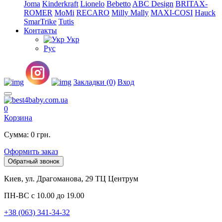
Joma
Kinderkraft
Lionelo
Bebetto
ABC Design
BRITAX-
ROMER
MoMi
RECARO
Milly Mally
MAXI-COSI
Hauck
SmarTrike
Tutis
Контакты
Укр
Рус
Закладки (0)
Вход
0
Корзина
Сумма: 0 грн.
Оформить заказ
Обратный звонок
Киев, ул. Драгоманова, 29 ТЦ Центрум
ПН-ВС с 10.00 до 19.00
+38 (063) 341-34-32