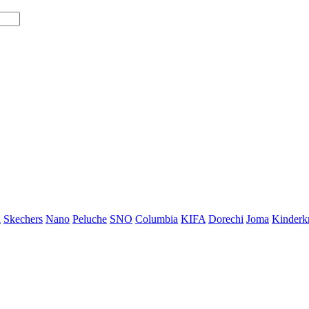
i
Skechers
Nano
Peluche
SNO
Columbia
KIFA
Dorechi
Joma
Kinderkr