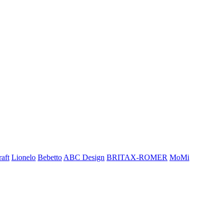
aft
Lionelo
Bebetto
ABC Design
BRITAX-ROMER
MoMi