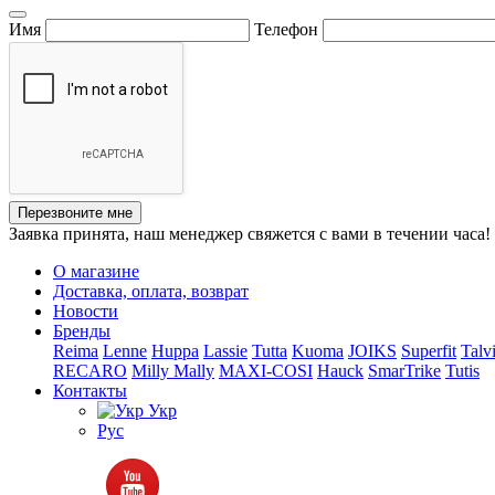
Имя
Телефон
Перезвоните мне
Заявка принята, наш менеджер свяжется с вами в течении часа!
О магазине
Доставка, оплата, возврат
Новости
Бренды
Reima
Lenne
Huppa
Lassie
Tutta
Kuoma
JOIKS
Superfit
Talv
RECARO
Milly Mally
MAXI-COSI
Hauck
SmarTrike
Tutis
Контакты
Укр
Рус