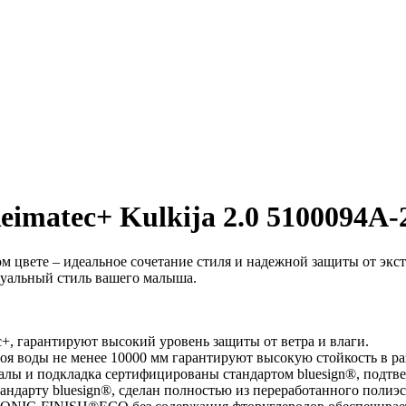
imatec+ Kulkija 2.0 5100094A-
ом цвете – идеальное сочетание стиля и надежной защиты от экс
дуальный стиль вашего малыша.
, гарантируют высокий уровень защиты от ветра и влаги.
лоя воды не менее 10000 мм гарантируют высокую стойкость в ра
алы и подкладка сертифицированы стандартом bluesign®, подтве
ндарту bluesign®, сделан полностью из переработанного полиэст