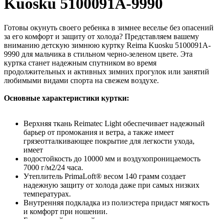
Kuosku 5100091A-9990
Готовы окунуть своего ребенка в зимнее веселье без опасений
за его комфорт и защиту от холода? Представляем вашему
вниманию детскую зимнюю куртку Reima Kuosku 5100091A-
9990 для мальчика в стильном черно-зеленом цвете. Эта
куртка станет надежным спутником во время
продолжительных и активных зимних прогулок или занятий
любимыми видами спорта на свежем воздухе.
Основные характеристики куртки:
Верхняя ткань Reimatec Light обеспечивает надежный
барьер от промокания и ветра, а также имеет
грязеотталкивающее покрытие для легкости ухода,
имеет
водостойкость до 10000 мм и воздухопроницаемость
7000 г/м2/24 часа.
Утеплитель PrimaLoft® весом 140 грамм создает
надежную защиту от холода даже при самых низких
температурах.
Внутренняя подкладка из полиэстера придаст мягкость
и комфорт при ношении.