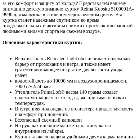
за его комфорт и защиту от холода? Представляем вашему
вниманию детскую зимнюю куртку Reima Kuosku 5100091A-
9990 для мальчика в стильном черно-зеленом цвете. Эта
куртка станет надежным спутником во время
продолжительных и активных зимних прогулок или занятий
любимыми видами спорта на свежем воздухе.
Основные характеристики куртки:
Верхняя ткань Reimatec Light обеспечивает надежный
барьер от промокания и ветра, а также имеет
грязеотталкивающее покрытие для легкости ухода,
имеет
водостойкость до 10000 мм и воздухопроницаемость
7000 г/м2/24 часа.
Утеплитель PrimaLoft® весом 140 грамм создает
надежную защиту от холода даже при самых низких
температурах.
Внутренняя подкладка из полиэстера придаст мягкость
и комфорт при ношении.
Безопасный съемный капюшон
На рукавах внешние манжеты на липучках и
внутренние из лайкры.
Куртка также оснащена удобными двумя карманами по