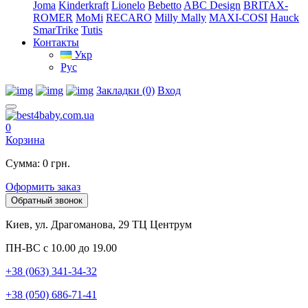
Joma
Kinderkraft
Lionelo
Bebetto
ABC Design
BRITAX-
ROMER
MoMi
RECARO
Milly Mally
MAXI-COSI
Hauck
SmarTrike
Tutis
Контакты
Укр
Рус
Закладки (0)
Вход
0
Корзина
Сумма: 0 грн.
Оформить заказ
Обратный звонок
Киев, ул. Драгоманова, 29 ТЦ Центрум
ПН-ВС с 10.00 до 19.00
+38 (063) 341-34-32
+38 (050) 686-71-41