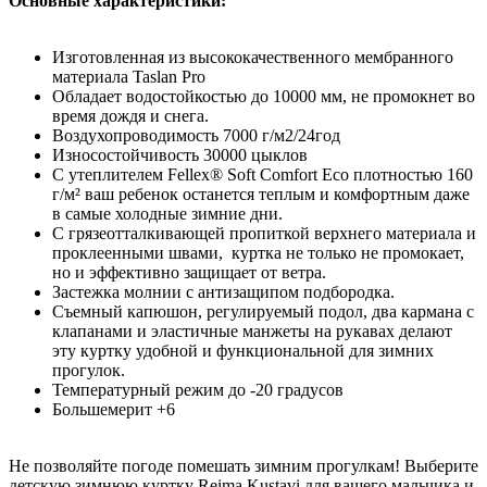
Основные характеристики:
Изготовленная из высококачественного мембранного
материала Taslan Pro
Обладает водостойкостью до 10000 мм, не промокнет во
время дождя и снега.
Воздухопроводимость 7000 г/м2/24год
Износостойчивость 30000 цыклов
С утеплителем Fellex® Soft Comfort Eco плотностью 160
г/м² ваш ребенок останется теплым и комфортным даже
в самые холодные зимние дни.
С грязеотталкивающей пропиткой верхнего материала и
проклеенными швами, куртка не только не промокает,
но и эффективно защищает от ветра.
Застежка молнии с антизащипом подбородка.
Съемный капюшон, регулируемый подол, два кармана с
клапанами и эластичные манжеты на рукавах делают
эту куртку удобной и функциональной для зимних
прогулок.
Температурный режим до -20 градусов
Большемерит +6
Не позволяйте погоде помешать зимним прогулкам! Выберите
детскую зимнюю куртку Reima Kustavi для вашего мальчика и