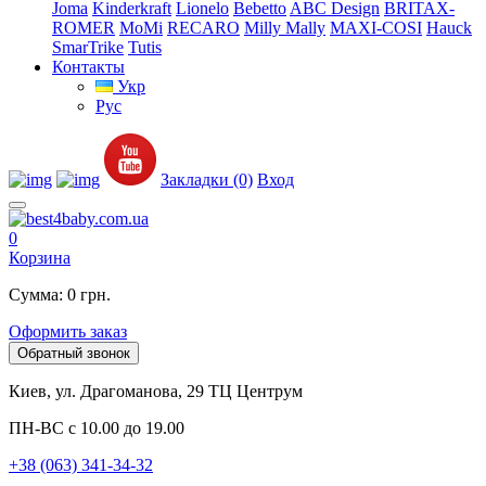
Joma
Kinderkraft
Lionelo
Bebetto
ABC Design
BRITAX-
ROMER
MoMi
RECARO
Milly Mally
MAXI-COSI
Hauck
SmarTrike
Tutis
Контакты
Укр
Рус
Закладки (0)
Вход
0
Корзина
Сумма: 0 грн.
Оформить заказ
Обратный звонок
Киев, ул. Драгоманова, 29 ТЦ Центрум
ПН-ВС с 10.00 до 19.00
+38 (063) 341-34-32