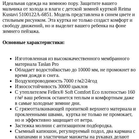
Идеальная одежда на зимнюю пору. Защитите вашего
мальчика от холода и влаги с детской зимней курткой Reima
Kustavi 5100122A-6851. Модель представлена в синем цвете и
стильным рисунком. Эта куртка не только создаст комфорт и
свободу движений, но и выделит вашего ребенка на фоне
зимнего пейзажа.
Основные характеристики:
Изготовленная из высококачественного мембранного
материала Taslan Pro
Обладает водостойкостью до 10000 мм, не промокнет во
время дождя и снега.
Воздухопроводимость 7000 г/м2/24год
Износостойчивость 30000 цыклов
С утеплителем Fellex® Soft Comfort Eco плотностью 160
г/м² ваш ребенок останется теплым и комфортным даже
в самые холодные зимние дни.
С грязеотталкивающей пропиткой верхнего материала и
проклеенными швами, куртка не только не промокает,
но и эффективно защищает от ветра.
Застежка молнии с антизащипом подбородка.
Съемный капюшон, регулируемый подол, два кармана с
клапанами и эластичные манжеты на рукавах делают