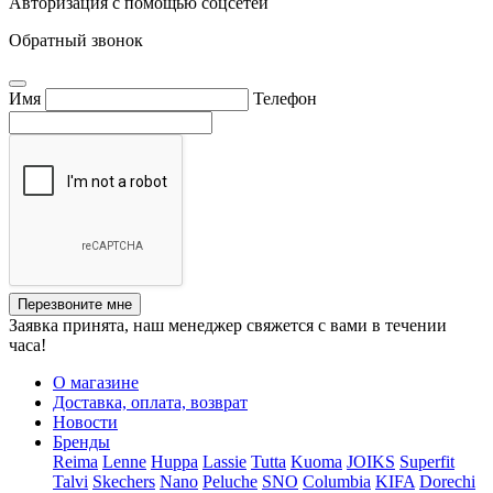
Авторизация с помощью соцсетей
Обратный звонок
Имя
Телефон
Перезвоните мне
Заявка принята, наш менеджер свяжется с вами в течении
часа!
О магазине
Доставка, оплата, возврат
Новости
Бренды
Reima
Lenne
Huppa
Lassie
Tutta
Kuoma
JOIKS
Superfit
Talvi
Skechers
Nano
Peluche
SNO
Columbia
KIFA
Dorechi