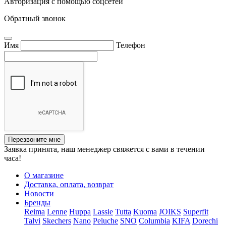
Авторизация с помощью соцсетей
Обратный звонок
Имя
Телефон
Перезвоните мне
Заявка принята, наш менеджер свяжется с вами в течении
часа!
О магазине
Доставка, оплата, возврат
Новости
Бренды
Reima
Lenne
Huppa
Lassie
Tutta
Kuoma
JOIKS
Superfit
Talvi
Skechers
Nano
Peluche
SNO
Columbia
KIFA
Dorechi