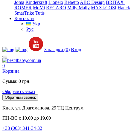
Joma
Kinderkraft
Lionelo
Bebetto
ABC Design
BRITAX-
ROMER
MoMi
RECARO
Milly Mally
MAXI-COSI
Hauck
SmarTrike
Tutis
Контакты
Укр
Рус
Закладки (0)
Вход
0
Корзина
Сумма: 0 грн.
Оформить заказ
Обратный звонок
Киев, ул. Драгоманова, 29 ТЦ Центрум
ПН-ВС с 10.00 до 19.00
+38 (063) 341-34-32