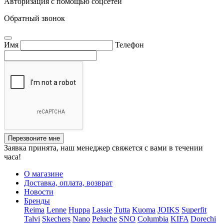
Авторизация с помощью соцсетей
Обратный звонок
Имя
Телефон
Перезвоните мне
Заявка принята, наш менеджер свяжется с вами в течении
часа!
О магазине
Доставка, оплата, возврат
Новости
Бренды
Reima
Lenne
Huppa
Lassie
Tutta
Kuoma
JOIKS
Superfit
Talvi
Skechers
Nano
Peluche
SNO
Columbia
KIFA
Dorechi