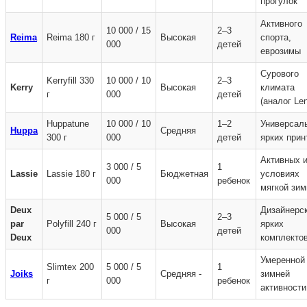
прогулок
Активного
10 000 / 15
2–3
Reima
Reima 180 г
Высокая
спорта,
000
детей
еврозимы
Сурового
Kerryfill 330
10 000 / 10
2–3
Kerry
Высокая
климата
г
000
детей
(аналог Le
Huppatune
10 000 / 10
1–2
Универсал
Huppa
Средняя
300 г
000
детей
ярких прин
Активных и
3 000 / 5
1
Lassie
Lassie 180 г
Бюджетная
условиях
000
ребенок
мягкой зи
Deux
Дизайнерс
5 000 / 5
2–3
par
Polyfill 240 г
Высокая
ярких
000
детей
Deux
комплекто
Умеренной
Slimtex 200
5 000 / 5
1
Joiks
Средняя -
зимней
г
000
ребенок
активности