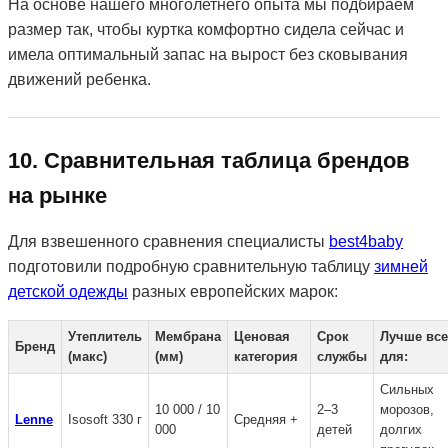
На основе нашего многолетнего опыта мы подбираем
размер так, чтобы куртка комфортно сидела сейчас и
имела оптимальный запас на вырост без сковывания
движений ребенка.
10. Сравнительная таблица брендов
на рынке
Для взвешенного сравнения специалисты
best4baby
подготовили подробную сравнительную таблицу
зимней
детской одежды
разных европейских марок:
Утеплитель
Мембрана
Ценовая
Срок
Лучше все
Бренд
(макс)
(мм)
категория
службы
для:
Сильных
10 000 / 10
2–3
морозов,
Lenne
Isosoft 330 г
Средняя +
000
детей
долгих