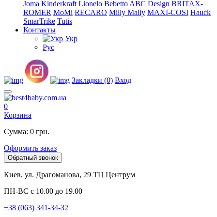
Joma
Kinderkraft
Lionelo
Bebetto
ABC Design
BRITAX-
ROMER
MoMi
RECARO
Milly Mally
MAXI-COSI
Hauck
SmarTrike
Tutis
Контакты
Укр
Рус
Закладки (0)
Вход
0
Корзина
Сумма: 0 грн.
Оформить заказ
Обратный звонок
Киев, ул. Драгоманова, 29 ТЦ Центрум
ПН-ВС с 10.00 до 19.00
+38 (063) 341-34-32