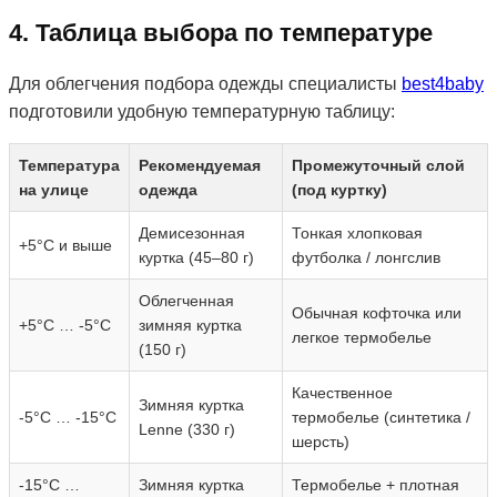
4. Таблица выбора по температуре
Для облегчения подбора одежды специалисты
best4baby
подготовили удобную температурную таблицу:
Температура
Рекомендуемая
Промежуточный слой
на улице
одежда
(под куртку)
Демисезонная
Тонкая хлопковая
+5°C и выше
куртка (45–80 г)
футболка / лонгслив
Облегченная
Обычная кофточка или
+5°C … -5°C
зимняя куртка
легкое термобелье
(150 г)
Качественное
Зимняя куртка
-5°C … -15°C
термобелье (синтетика /
Lenne (330 г)
шерсть)
-15°C …
Зимняя куртка
Термобелье + плотная