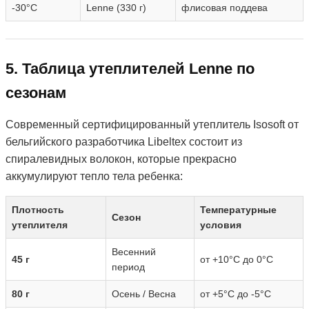
-30°C
Lenne (330 г)
флисовая поддева
5. Таблица утеплителей Lenne по
сезонам
Современный сертифицированный утеплитель Isosoft от
бельгийского разработчика Libeltex состоит из
спиралевидных волокон, которые прекрасно
аккумулируют тепло тела ребенка:
Плотность
Температурные
Сезон
утеплителя
условия
Весенний
45 г
от +10°C до 0°C
период
80 г
Осень / Весна
от +5°C до -5°C