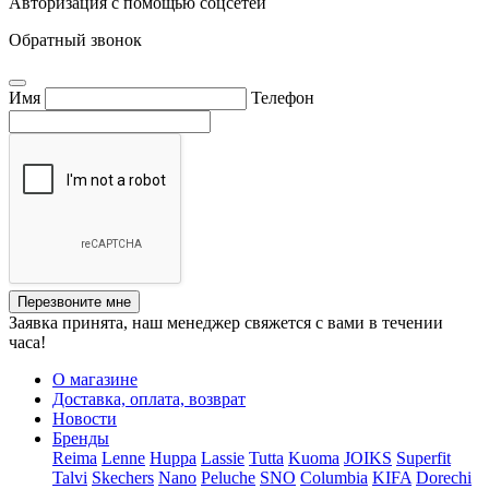
Авторизация с помощью соцсетей
Обратный звонок
Имя
Телефон
Перезвоните мне
Заявка принята, наш менеджер свяжется с вами в течении
часа!
О магазине
Доставка, оплата, возврат
Новости
Бренды
Reima
Lenne
Huppa
Lassie
Tutta
Kuoma
JOIKS
Superfit
Talvi
Skechers
Nano
Peluche
SNO
Columbia
KIFA
Dorechi