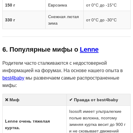
150 г
Еврозима
от 0°C до -15°C
Снежная лютая
330 г
от 0°C до -30°C
зима
6. Популярные мифы о
Lenne
Родители часто сталкиваются с недостоверной
информацией на форумах. На основе нашего опыта в
best4baby
мы развенчаем самые распространенные
мифы:
❌ Миф
✔ Правда от best4baby
Isosoft имеет ультралегкие
полые волокна, поэтому
Lenne очень тяжелая
зимняя куртка весит до 900 г
куртка.
и не сковывает движений