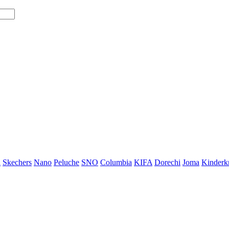
i
Skechers
Nano
Peluche
SNO
Columbia
KIFA
Dorechi
Joma
Kinderkr