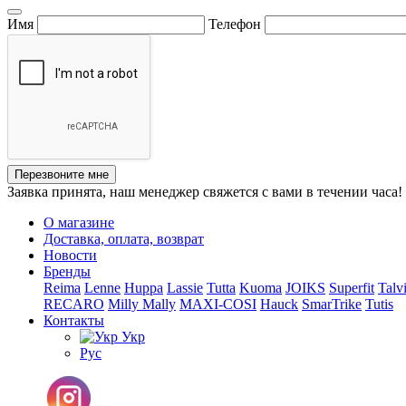
Имя
Телефон
Перезвоните мне
Заявка принята, наш менеджер свяжется с вами в течении часа!
О магазине
Доставка, оплата, возврат
Новости
Бренды
Reima
Lenne
Huppa
Lassie
Tutta
Kuoma
JOIKS
Superfit
Talv
RECARO
Milly Mally
MAXI-COSI
Hauck
SmarTrike
Tutis
Контакты
Укр
Рус