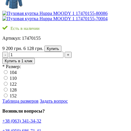
Есть в наличии
Артикул: 17470155
9 200 грн.
6 128 грн.
Купить
-
+
Купить в 1 клик
*
Размер:
104
110
122
128
152
Таблица размеров
Задать вопрос
Возникли вопросы?
+38 (063) 341-34-32
+38 (050) 686-71-41