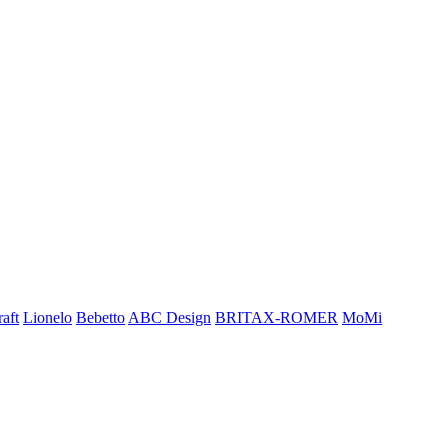
aft
Lionelo
Bebetto
ABC Design
BRITAX-ROMER
MoMi