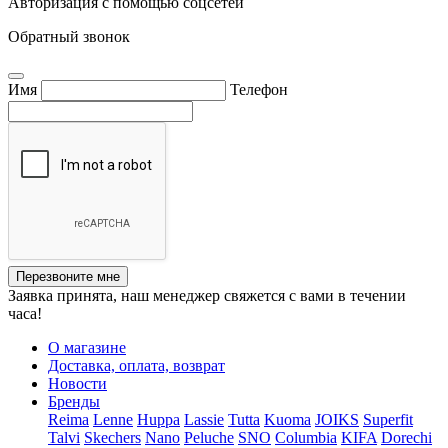
Авторизация с помощью соцсетей
Обратный звонок
Имя
Телефон
Перезвоните мне
Заявка принята, наш менеджер свяжется с вами в течении
часа!
О магазине
Доставка, оплата, возврат
Новости
Бренды
Reima
Lenne
Huppa
Lassie
Tutta
Kuoma
JOIKS
Superfit
Talvi
Skechers
Nano
Peluche
SNO
Columbia
KIFA
Dorechi