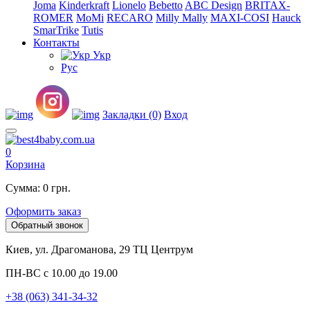
Joma
Kinderkraft
Lionelo
Bebetto
ABC Design
BRITAX-
ROMER
MoMi
RECARO
Milly Mally
MAXI-COSI
Hauck
SmarTrike
Tutis
Контакты
Укр
Рус
Закладки (0)
Вход
0
Корзина
Сумма: 0 грн.
Оформить заказ
Обратный звонок
Киев, ул. Драгоманова, 29 ТЦ Центрум
ПН-ВС с 10.00 до 19.00
+38 (063) 341-34-32