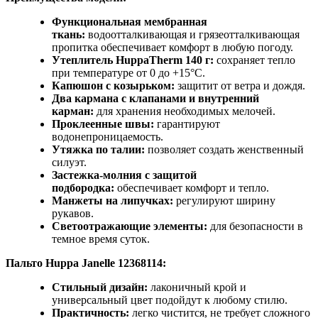
Функциональная мембранная
ткань:
водоотталкивающая и грязеотталкивающая
пропитка обеспечивает комфорт в любую погоду.
Утеплитель HuppaTherm 140 г:
сохраняет тепло
при температуре от 0 до +15°C.
Капюшон с козырьком:
защитит от ветра и дождя.
Два кармана с клапанами и внутренний
карман:
для хранения необходимых мелочей.
Проклеенные швы:
гарантируют
водонепроницаемость.
Утяжка по талии:
позволяет создать женственный
силуэт.
Застежка-молния с защитой
подбородка:
обеспечивает комфорт и тепло.
Манжеты на липучках:
регулируют ширину
рукавов.
Светоотражающие элементы:
для безопасности в
темное время суток.
Пальто Huppa Janelle 12368114:
Стильный дизайн:
лаконичный крой и
универсальный цвет подойдут к любому стилю.
Практичность:
легко чистится, не требует сложного