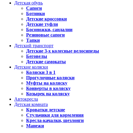
Детская обувь
Сапоги
Ботинки
Детские кроссовки
Детские туфли
Босоножки, сандалии
Резиновые сапоги
Тапки
Детский транспорт
Детские 3-х колесные велосипеды
Беговелы
Детские самокаты
Детские коляски
Коляски 3 в 1
Прогулочные коляски
Муфты на коляску
Конверты в коляску
Козырек на коляску
Автокресла
Детская комната
Кроватки детские
Стульчики для кормления
Кресла-качалки, шезлонги
Манежи