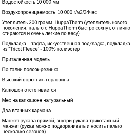
Водостойкость 10 000 мм
Воздухопроницаемость
10 000
г/м2/24час
Утеплитель 200 грамм
HuppaTherm
(утеплитель нового
поколения, пальто с
HuppaTherm
быстро сохнут, отлично
стираются и очень легкие по весу)
Подкладка – тафта, искусственная подкладка, подкладка
из “Tricot Fleece” - 100% полиэстер
Приталенная модель
По талии поясок-резинка
Высокий воротник- горловина
Капюшон отстегивается
Мех на капюшоне натуральный
Два втачных кармана
Манжет рукава прямой, внутри рукава трикотажный
манжет (рукав можно подворачивать и носить пальто
несколько сезонов)