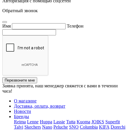
Авторизация с помощью соцсетей
Обратный звонок
Имя
Телефон
Перезвоните мне
Заявка принята, наш менеджер свяжется с вами в течении
часа!
О магазине
Доставка, оплата, возврат
Новости
Бренды
Reima
Lenne
Huppa
Lassie
Tutta
Kuoma
JOIKS
Superfit
Talvi
Skechers
Nano
Peluche
SNO
Columbia
KIFA
Dorechi