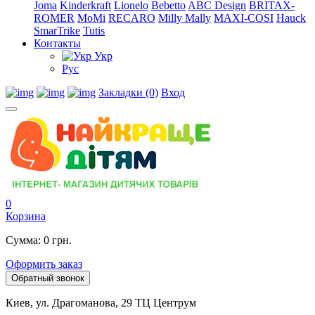
Joma
Kinderkraft
Lionelo
Bebetto
ABC Design
BRITAX-
ROMER
MoMi
RECARO
Milly Mally
MAXI-COSI
Hauck
SmarTrike
Tutis
Контакты
Укр
Рус
Закладки (0)
Вход
0
Корзина
Сумма: 0 грн.
Оформить заказ
Обратный звонок
Киев, ул. Драгоманова, 29 ТЦ Центрум