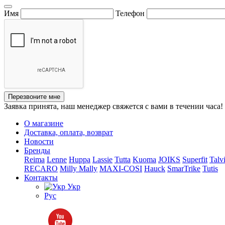
Имя
Телефон
Перезвоните мне
Заявка принята, наш менеджер свяжется с вами в течении часа!
О магазине
Доставка, оплата, возврат
Новости
Бренды
Reima
Lenne
Huppa
Lassie
Tutta
Kuoma
JOIKS
Superfit
Talv
RECARO
Milly Mally
MAXI-COSI
Hauck
SmarTrike
Tutis
Контакты
Укр
Рус