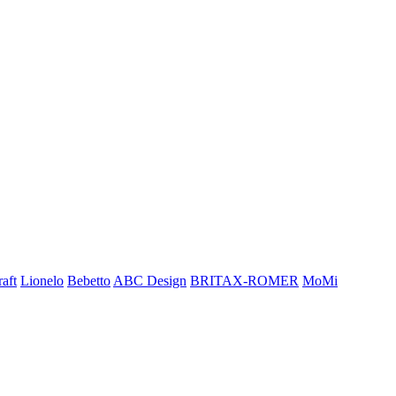
aft
Lionelo
Bebetto
ABC Design
BRITAX-ROMER
MoMi