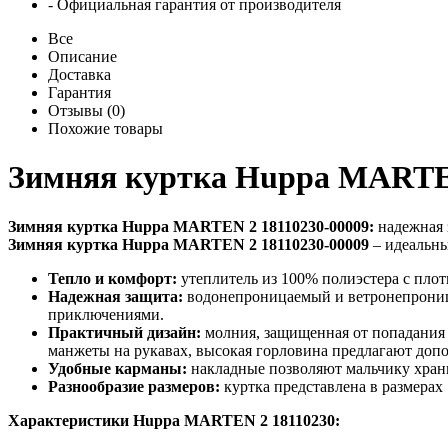
- Официальная гарантия от производителя
Все
Описание
Доставка
Гарантия
Отзывы (0)
Похожие товары
Зимняя куртка Huppa MARTEN
Зимняя куртка Huppa MARTEN 2 18110230-00009:
надежная 
Зимняя куртка Huppa MARTEN 2 18110230-00009
– идеальны
Тепло и комфорт:
утеплитель из 100% полиэстера с плот
Надежная защита:
водонепроницаемый и ветронепроница
приключениями.
Практичный дизайн:
молния, защищенная от попадания 
манжеты на рукавах, высокая горловина предлагают доп
Удобные карманы:
накладные позволяют мальчику храни
Разнообразие размеров:
куртка представлена в размерах
Характеристики Huppa MARTEN 2 18110230: