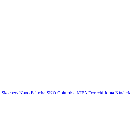
i
Skechers
Nano
Peluche
SNO
Columbia
KIFA
Dorechi
Joma
Kinderkr