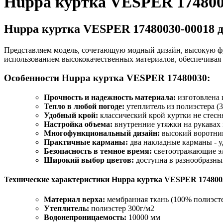
Huppa куртка VESPER 1748003
Huppa куртка VESPER 17480030-00018 
Представляем модель, сочетающую модный дизайн, высокую ф
использованием высококачественных материалов, обеспечивая 
Особенности Huppa куртка VESPER 17480030:
Прочность и надежность материала:
изготовлена 
Тепло в любой погоде:
утеплитель из полиэстера (
Удобный крой:
классический крой куртки не стесн
Настройка объема:
внутренние утяжки на рукавах 
Многофункциональный дизайн:
высокий воротник
Практичные карманы:
два накладные карманы - у
Безопасность в темное время:
светоотражающие эл
Широкий выбор цветов:
доступна в разнообразны
Технические характеристики Huppa куртка VESPER 174800
Материал верха:
мембранная ткань (100% полиэст
Утеплитель:
полиэстер 300г/м2
Водонепроницаемость:
10000 мм