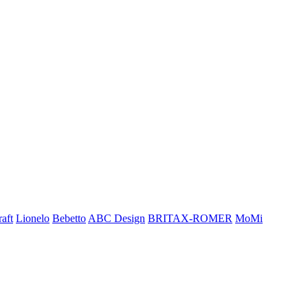
aft
Lionelo
Bebetto
ABC Design
BRITAX-ROMER
MoMi