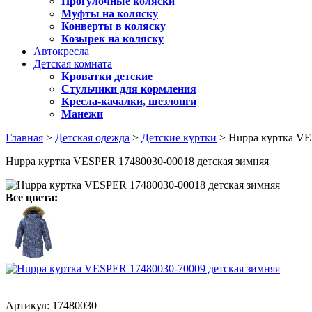
Прогулочные коляски
Муфты на коляску
Конверты в коляску
Козырек на коляску
Автокресла
Детская комната
Кроватки детские
Стульчики для кормления
Кресла-качалки, шезлонги
Манежи
Главная
>
Детская одежда
>
Детские куртки
> Huppa куртка VE
Huppa куртка VESPER 17480030-00018 детская зимняя
Все цвета:
Артикул: 17480030