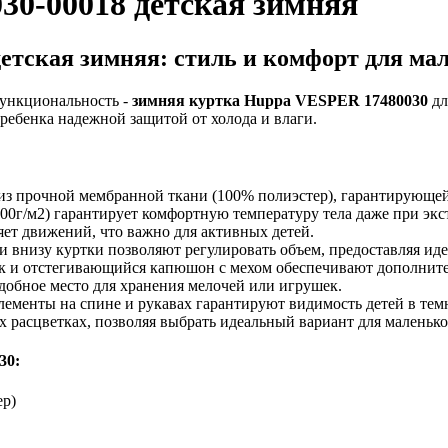
0-00018 детская зимняя
детская зимняя:
стиль и комфорт для ма
ункциональность -
зимняя куртка Huppa VESPER 17480030
дл
ребенка надежной защитой от холода и влаги.
из прочной мембранной ткани (100% полиэстер), гарантирующей 
300г/м2) гарантирует комфортную температуру тела даже при экс
яет движений, что важно для активных детей.
и внизу куртки позволяют регулировать объем, предоставляя ид
 и отстегивающийся капюшон с мехом обеспечивают дополнител
добное место для хранения мелочей или игрушек.
ементы на спине и рукавах гарантируют видимость детей в темн
х расцветках, позволяя выбрать идеальный вариант для маленько
30:
ер)