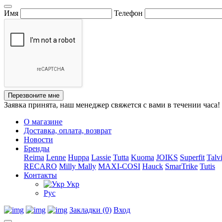
Имя
Телефон
Перезвоните мне
Заявка принята, наш менеджер свяжется с вами в течении часа!
О магазине
Доставка, оплата, возврат
Новости
Бренды
Reima
Lenne
Huppa
Lassie
Tutta
Kuoma
JOIKS
Superfit
Talv
RECARO
Milly Mally
MAXI-COSI
Hauck
SmarTrike
Tutis
Контакты
Укр
Рус
Закладки (0)
Вход