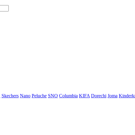
i
Skechers
Nano
Peluche
SNO
Columbia
KIFA
Dorechi
Joma
Kinderkr