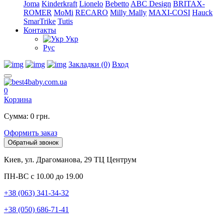
Joma
Kinderkraft
Lionelo
Bebetto
ABC Design
BRITAX-
ROMER
MoMi
RECARO
Milly Mally
MAXI-COSI
Hauck
SmarTrike
Tutis
Контакты
Укр
Рус
Закладки (0)
Вход
0
Корзина
Сумма: 0 грн.
Оформить заказ
Обратный звонок
Киев, ул. Драгоманова, 29 ТЦ Центрум
ПН-ВС с 10.00 до 19.00
+38 (063) 341-34-32
+38 (050) 686-71-41