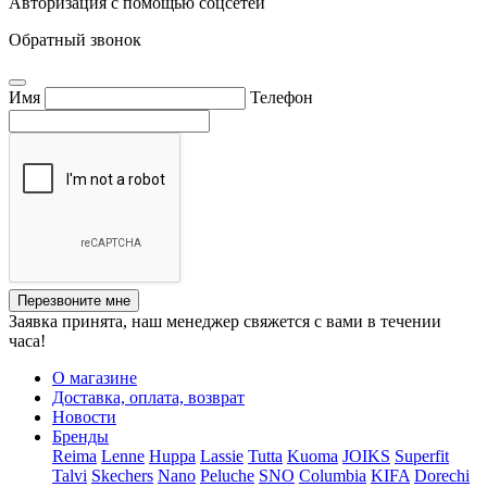
Авторизация с помощью соцсетей
Обратный звонок
Имя
Телефон
Перезвоните мне
Заявка принята, наш менеджер свяжется с вами в течении
часа!
О магазине
Доставка, оплата, возврат
Новости
Бренды
Reima
Lenne
Huppa
Lassie
Tutta
Kuoma
JOIKS
Superfit
Talvi
Skechers
Nano
Peluche
SNO
Columbia
KIFA
Dorechi