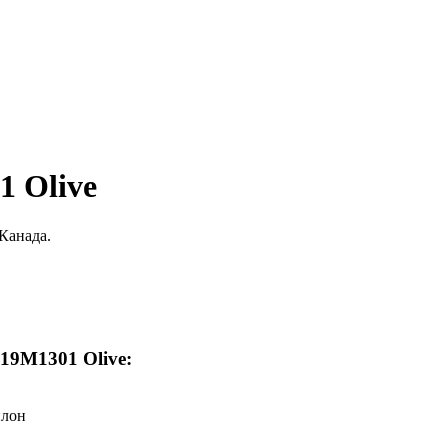
 Olive
Канада.
19M1301 Olive:
йлон