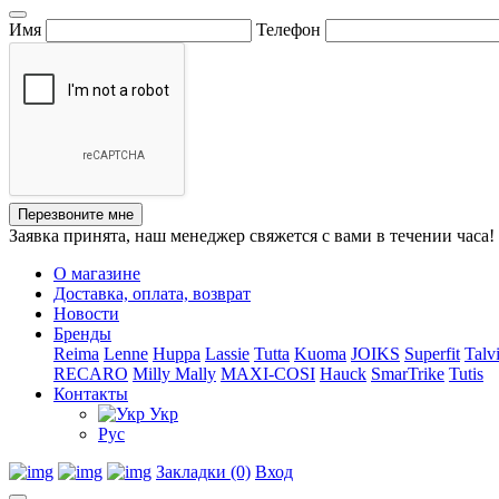
Имя
Телефон
Перезвоните мне
Заявка принята, наш менеджер свяжется с вами в течении часа!
О магазине
Доставка, оплата, возврат
Новости
Бренды
Reima
Lenne
Huppa
Lassie
Tutta
Kuoma
JOIKS
Superfit
Talv
RECARO
Milly Mally
MAXI-COSI
Hauck
SmarTrike
Tutis
Контакты
Укр
Рус
Закладки (0)
Вход