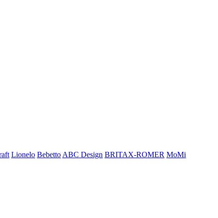
aft
Lionelo
Bebetto
ABC Design
BRITAX-ROMER
MoMi