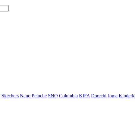
i
Skechers
Nano
Peluche
SNO
Columbia
KIFA
Dorechi
Joma
Kinderkr