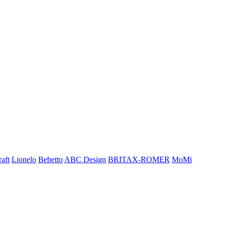
aft
Lionelo
Bebetto
ABC Design
BRITAX-ROMER
MoMi