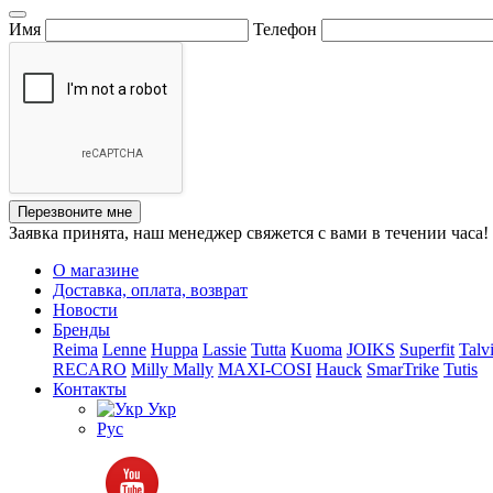
Имя
Телефон
Перезвоните мне
Заявка принята, наш менеджер свяжется с вами в течении часа!
О магазине
Доставка, оплата, возврат
Новости
Бренды
Reima
Lenne
Huppa
Lassie
Tutta
Kuoma
JOIKS
Superfit
Talv
RECARO
Milly Mally
MAXI-COSI
Hauck
SmarTrike
Tutis
Контакты
Укр
Рус