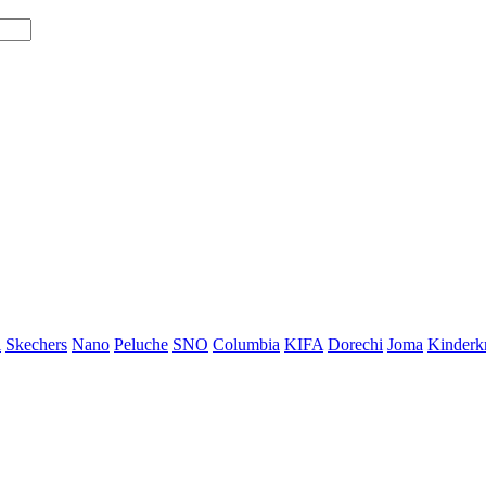
i
Skechers
Nano
Peluche
SNO
Columbia
KIFA
Dorechi
Joma
Kinderkr