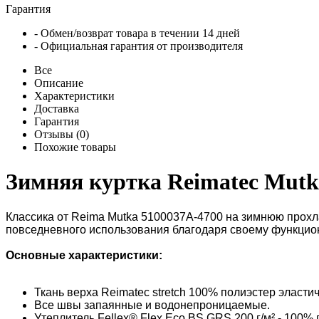
Гарантия
- Обмен/возврат товара в течении 14 дней
- Официальная гарантия от производителя
Все
Описание
Характеристики
Доставка
Гарантия
Отзывы (0)
Похожие товары
Зимняя куртка Reimatec Mutk
Классика от Reima Mutka 5100037A-4700 на зимнюю прохлад
повседневного использования благодаря своему функцион
Основные характеристики:
Ткань верха Reimatec stretch 100% полиэстер эласти
Все швы запаянные и водонепроницаемые.
Утеплитель Fellex® Flex Eco BS GRS 200 г/м² - 100% 