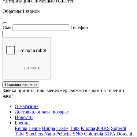
Авторизация с помощью соцсетей
Обратный звонок
Имя
Телефон
Перезвоните мне
Заявка принята, наш менеджер свяжется с вами в течении
часа!
О магазине
Доставка, оплата, возврат
Новости
Бренды
Reima
Lenne
Huppa
Lassie
Tutta
Kuoma
JOIKS
Superfit
Talvi
Skechers
Nano
Peluche
SNO
Columbia
KIFA
Dorechi