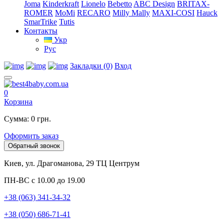
Joma
Kinderkraft
Lionelo
Bebetto
ABC Design
BRITAX-
ROMER
MoMi
RECARO
Milly Mally
MAXI-COSI
Hauck
SmarTrike
Tutis
Контакты
Укр
Рус
Закладки (0)
Вход
0
Корзина
Сумма: 0 грн.
Оформить заказ
Обратный звонок
Киев, ул. Драгоманова, 29 ТЦ Центрум
ПН-ВС с 10.00 до 19.00
+38 (063) 341-34-32
+38 (050) 686-71-41