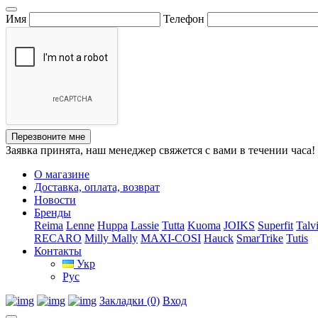
Имя
Телефон
Перезвоните мне
Заявка принята, наш менеджер свяжется с вами в течении часа!
О магазине
Доставка, оплата, возврат
Новости
Бренды
Reima
Lenne
Huppa
Lassie
Tutta
Kuoma
JOIKS
Superfit
Talv
RECARO
Milly Mally
MAXI-COSI
Hauck
SmarTrike
Tutis
Контакты
Укр
Рус
Закладки (0)
Вход