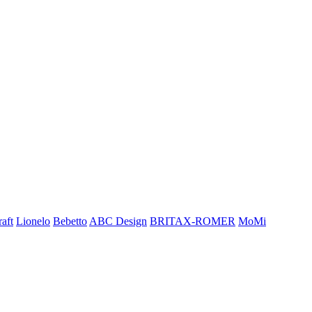
aft
Lionelo
Bebetto
ABC Design
BRITAX-ROMER
MoMi