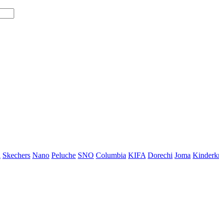
i
Skechers
Nano
Peluche
SNO
Columbia
KIFA
Dorechi
Joma
Kinderkr