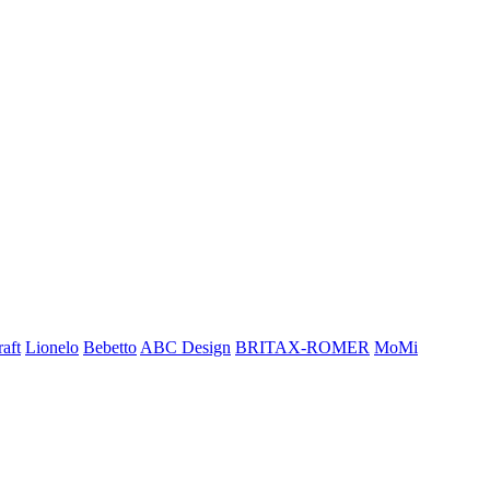
aft
Lionelo
Bebetto
ABC Design
BRITAX-ROMER
MoMi