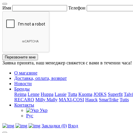
Имя
Телефон
Перезвоните мне
Заявка принята, наш менеджер свяжется с вами в течении часа!
О магазине
Доставка, оплата, возврат
Новости
Бренды
Reima
Lenne
Huppa
Lassie
Tutta
Kuoma
JOIKS
Superfit
Talv
RECARO
Milly Mally
MAXI-COSI
Hauck
SmarTrike
Tutis
Контакты
Укр
Рус
Закладки (0)
Вход