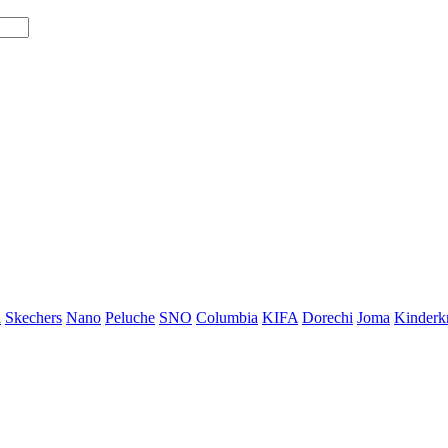
i
Skechers
Nano
Peluche
SNO
Columbia
KIFA
Dorechi
Joma
Kinderkr