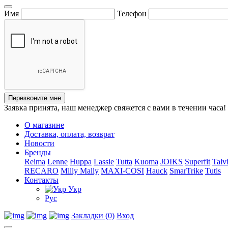
Имя
Телефон
Перезвоните мне
Заявка принята, наш менеджер свяжется с вами в течении часа!
О магазине
Доставка, оплата, возврат
Новости
Бренды
Reima
Lenne
Huppa
Lassie
Tutta
Kuoma
JOIKS
Superfit
Talv
RECARO
Milly Mally
MAXI-COSI
Hauck
SmarTrike
Tutis
Контакты
Укр
Рус
Закладки (0)
Вход