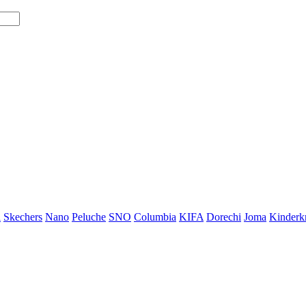
i
Skechers
Nano
Peluche
SNO
Columbia
KIFA
Dorechi
Joma
Kinderkr