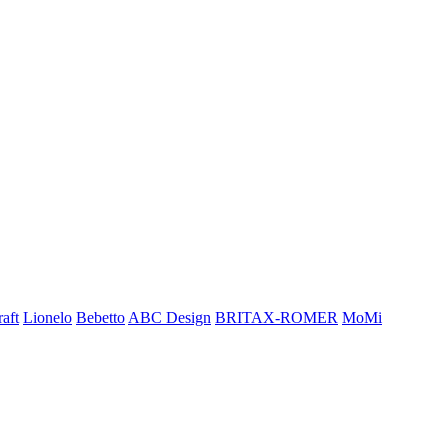
aft
Lionelo
Bebetto
ABC Design
BRITAX-ROMER
MoMi