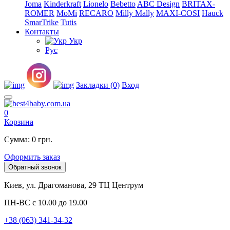
Joma
Kinderkraft
Lionelo
Bebetto
ABC Design
BRITAX-
ROMER
MoMi
RECARO
Milly Mally
MAXI-COSI
Hauck
SmarTrike
Tutis
Контакты
Укр
Рус
Закладки (0)
Вход
0
Корзина
Сумма: 0 грн.
Оформить заказ
Обратный звонок
Киев, ул. Драгоманова, 29 ТЦ Центрум
ПН-ВС с 10.00 до 19.00
+38 (063) 341-34-32