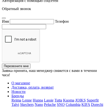
Авторизация с помощью соцсетей
Обратный звонок
Имя
Телефон
Перезвоните мне
Заявка принята, наш менеджер свяжется с вами в течении
часа!
О магазине
Доставка, оплата, возврат
Новости
Бренды
Reima
Lenne
Huppa
Lassie
Tutta
Kuoma
JOIKS
Superfit
Talvi
Skechers
Nano
Peluche
SNO
Columbia
KIFA
Dorechi