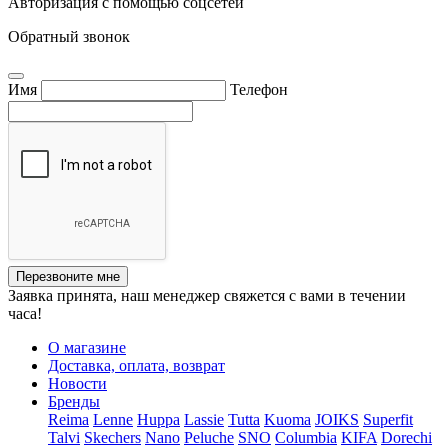
Авторизация с помощью соцсетей
Обратный звонок
Имя
Телефон
Перезвоните мне
Заявка принята, наш менеджер свяжется с вами в течении
часа!
О магазине
Доставка, оплата, возврат
Новости
Бренды
Reima
Lenne
Huppa
Lassie
Tutta
Kuoma
JOIKS
Superfit
Talvi
Skechers
Nano
Peluche
SNO
Columbia
KIFA
Dorechi