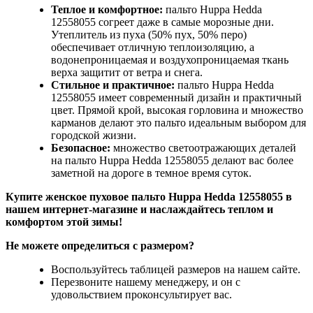
Теплое и комфортное:
пальто Huppa Hedda
12558055 согреет даже в самые морозные дни.
Утеплитель из пуха (50% пух, 50% перо)
обеспечивает отличную теплоизоляцию, а
водонепроницаемая и воздухопроницаемая ткань
верха защитит от ветра и снега.
Стильное и практичное:
пальто Huppa Hedda
12558055 имеет современный дизайн и практичный
цвет. Прямой крой, высокая горловина и множество
карманов делают это пальто идеальным выбором для
городской жизни.
Безопасное:
множество светоотражающих деталей
на пальто Huppa Hedda 12558055 делают вас более
заметной на дороге в темное время суток.
Купите женское пуховое пальто Huppa Hedda 12558055 в
нашем интернет-магазине и наслаждайтесь теплом и
комфортом этой зимы!
Не можете определиться с размером?
Воспользуйтесь таблицей размеров на нашем сайте.
Перезвоните нашему менеджеру, и он с
удовольствием проконсультирует вас.