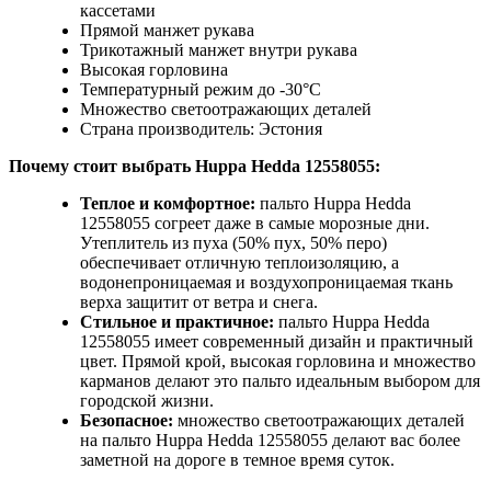
кассетами
Прямой манжет рукава
Трикотажный манжет внутри рукава
Высокая горловина
Температурный режим до -30°C
Множество светоотражающих деталей
Страна производитель: Эстония
Почему стоит выбрать Huppa Hedda 12558055:
Теплое и комфортное:
пальто Huppa Hedda
12558055 согреет даже в самые морозные дни.
Утеплитель из пуха (50% пух, 50% перо)
обеспечивает отличную теплоизоляцию, а
водонепроницаемая и воздухопроницаемая ткань
верха защитит от ветра и снега.
Стильное и практичное:
пальто Huppa Hedda
12558055 имеет современный дизайн и практичный
цвет. Прямой крой, высокая горловина и множество
карманов делают это пальто идеальным выбором для
городской жизни.
Безопасное:
множество светоотражающих деталей
на пальто Huppa Hedda 12558055 делают вас более
заметной на дороге в темное время суток.