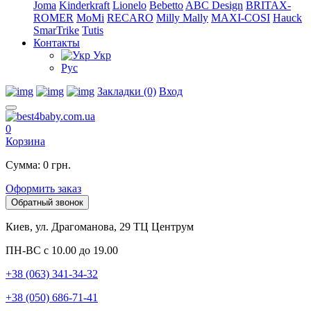
Joma
Kinderkraft
Lionelo
Bebetto
ABC Design
BRITAX-
ROMER
MoMi
RECARO
Milly Mally
MAXI-COSI
Hauck
SmarTrike
Tutis
Контакты
Укр
Рус
Закладки (0)
Вход
0
Корзина
Сумма: 0 грн.
Оформить заказ
Обратный звонок
Киев, ул. Драгоманова, 29 ТЦ Центрум
ПН-ВС с 10.00 до 19.00
+38 (063) 341-34-32
+38 (050) 686-71-41