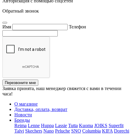
Авторизация с помощью соцсетей
Обратный звонок
Имя
Телефон
Перезвоните мне
Заявка принята, наш менеджер свяжется с вами в течении
часа!
О магазине
Доставка, оплата, возврат
Новости
Бренды
Reima
Lenne
Huppa
Lassie
Tutta
Kuoma
JOIKS
Superfit
Talvi
Skechers
Nano
Peluche
SNO
Columbia
KIFA
Dorechi