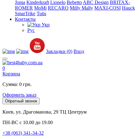
Joma
Kinderkraft
Lionelo
Bebetto
ABC Design
BRITAX-
ROMER
MoMi
RECARO
Milly Mally
MAXI-COSI
Hauck
SmarTrike
Tutis
Контакты
Укр
Рус
Закладки (0)
Вход
0
Корзина
Сумма: 0 грн.
Оформить заказ
Обратный звонок
Киев, ул. Драгоманова, 29 ТЦ Центрум
ПН-ВС с 10.00 до 19.00
+38 (063) 341-34-32