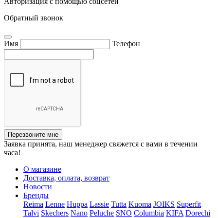
Авторизация с помощью соцсетей
Обратный звонок
Имя
Телефон
Перезвоните мне
Заявка принята, наш менеджер свяжется с вами в течении
часа!
О магазине
Доставка, оплата, возврат
Новости
Бренды
Reima
Lenne
Huppa
Lassie
Tutta
Kuoma
JOIKS
Superfit
Talvi
Skechers
Nano
Peluche
SNO
Columbia
KIFA
Dorechi