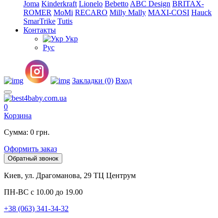
Joma
Kinderkraft
Lionelo
Bebetto
ABC Design
BRITAX-
ROMER
MoMi
RECARO
Milly Mally
MAXI-COSI
Hauck
SmarTrike
Tutis
Контакты
Укр
Рус
Закладки (0)
Вход
0
Корзина
Сумма: 0 грн.
Оформить заказ
Обратный звонок
Киев, ул. Драгоманова, 29 ТЦ Центрум
ПН-ВС с 10.00 до 19.00
+38 (063) 341-34-32