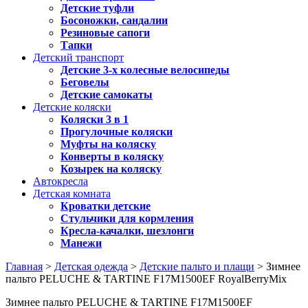
Детские туфли
Босоножки, сандалии
Резиновые сапоги
Тапки
Детский транспорт
Детские 3-х колесные велосипеды
Беговелы
Детские самокаты
Детские коляски
Коляски 3 в 1
Прогулочные коляски
Муфты на коляску
Конверты в коляску
Козырек на коляску
Автокресла
Детская комната
Кроватки детские
Стульчики для кормления
Кресла-качалки, шезлонги
Манежи
Главная
>
Детская одежда
>
Детские пальто и плащи
> Зимнее
пальто PELUCHE & TARTINE F17M1500EF RoyalBerryMix
Зимнее пальто PELUCHE & TARTINE F17M1500EF