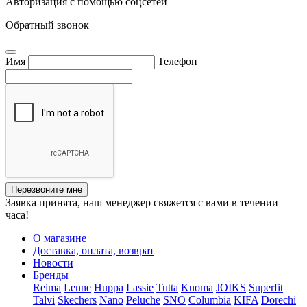
Авторизация с помощью соцсетей
Обратный звонок
Имя
Телефон
Перезвоните мне
Заявка принята, наш менеджер свяжется с вами в течении
часа!
О магазине
Доставка, оплата, возврат
Новости
Бренды
Reima
Lenne
Huppa
Lassie
Tutta
Kuoma
JOIKS
Superfit
Talvi
Skechers
Nano
Peluche
SNO
Columbia
KIFA
Dorechi