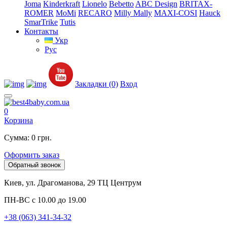
Joma
Kinderkraft
Lionelo
Bebetto
ABC Design
BRITAX-
ROMER
MoMi
RECARO
Milly Mally
MAXI-COSI
Hauck
SmarTrike
Tutis
Контакты
Укр
Рус
Закладки (0)
Вход
0
Корзина
Сумма: 0 грн.
Оформить заказ
Обратный звонок
Киев, ул. Драгоманова, 29 ТЦ Центрум
ПН-ВС с 10.00 до 19.00
+38 (063) 341-34-32