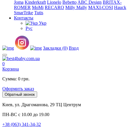
Joma
Kinderkraft
Lionelo
Bebetto
ABC Design
BRITAX-
ROMER
MoMi
RECARO
Milly Mally
MAXI-COSI
Hauck
SmarTrike
Tutis
Контакты
Укр
Рус
Закладки (0)
Вход
0
Корзина
Сумма: 0 грн.
Оформить заказ
Обратный звонок
Киев, ул. Драгоманова, 29 ТЦ Центрум
ПН-ВС с 10.00 до 19.00
+38 (063) 341-34-32