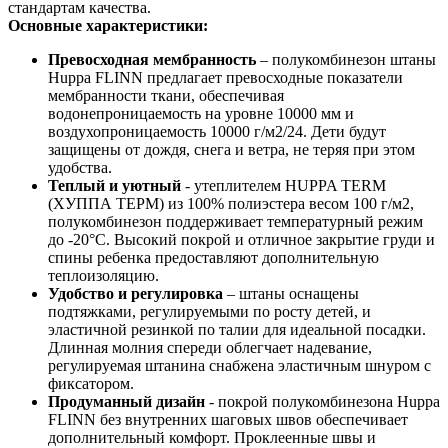
стандартам качества.
Основные характеристики:
Превосходная мембранность
– полукомбинезон штаны
Huppa FLINN предлагает превосходные показатели
мембранности ткани, обеспечивая
водонепроницаемость на уровне 10000 мм и
воздухопроницаемость 10000 г/м2/24. Дети будут
защищены от дождя, снега и ветра, не теряя при этом
удобства.
Теплый и уютный
- утеплителем HUPPA TERM
(ХУППА ТЕРМ) из 100% полиэстера весом 100 г/м2,
полукомбинезон поддерживает температурный режим
до -20°C. Высокий покрой и отличное закрытие груди и
спины ребенка предоставляют дополнительную
теплоизоляцию.
Удобство и регулировка
– штаны оснащены
подтяжками, регулируемыми по росту детей, и
эластичной резинкой по талии для идеальной посадки.
Длинная молния спереди облегчает надевание,
регулируемая штанина снабжена эластичным шнуром с
фиксатором.
Продуманный дизайн
- покрой полукомбинезона Huppa
FLINN без внутренних шаговых швов обеспечивает
дополнительный комфорт. Проклеенные швы и