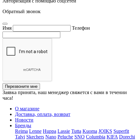
Авторизация с помощью соцсетей
Обратный звонок
Имя
Телефон
Перезвоните мне
Заявка принята, наш менеджер свяжется с вами в течении
часа!
О магазине
Доставка, оплата, возврат
Новости
Бренды
Reima
Lenne
Huppa
Lassie
Tutta
Kuoma
JOIKS
Superfit
Talvi
Skechers
Nano
Peluche
SNO
Columbia
KIFA
Dorechi