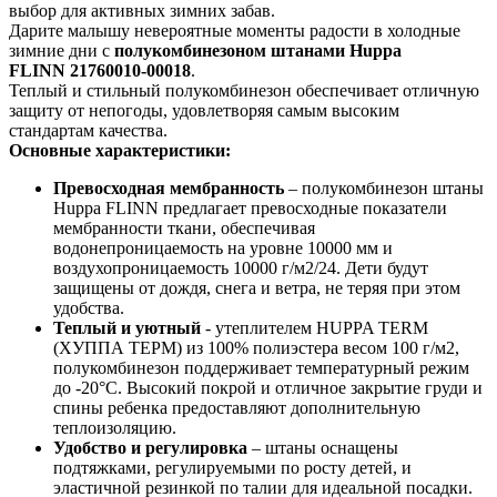
выбор для активных зимних забав.
Дарите малышу невероятные моменты радости в холодные
зимние дни с
полукомбинезоном штанами Huppa
FLINN 21760010-00018
.
Теплый и стильный полукомбинезон обеспечивает отличную
защиту от непогоды, удовлетворяя самым высоким
стандартам качества.
Основные характеристики:
Превосходная мембранность
– полукомбинезон штаны
Huppa FLINN предлагает превосходные показатели
мембранности ткани, обеспечивая
водонепроницаемость на уровне 10000 мм и
воздухопроницаемость 10000 г/м2/24. Дети будут
защищены от дождя, снега и ветра, не теряя при этом
удобства.
Теплый и уютный
- утеплителем HUPPA TERM
(ХУППА ТЕРМ) из 100% полиэстера весом 100 г/м2,
полукомбинезон поддерживает температурный режим
до -20°C. Высокий покрой и отличное закрытие груди и
спины ребенка предоставляют дополнительную
теплоизоляцию.
Удобство и регулировка
– штаны оснащены
подтяжками, регулируемыми по росту детей, и
эластичной резинкой по талии для идеальной посадки.