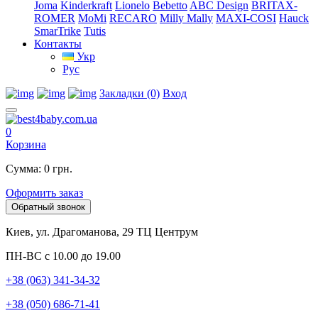
Joma
Kinderkraft
Lionelo
Bebetto
ABC Design
BRITAX-
ROMER
MoMi
RECARO
Milly Mally
MAXI-COSI
Hauck
SmarTrike
Tutis
Контакты
Укр
Рус
Закладки (0)
Вход
0
Корзина
Сумма: 0 грн.
Оформить заказ
Обратный звонок
Киев, ул. Драгоманова, 29 ТЦ Центрум
ПН-ВС с 10.00 до 19.00
+38 (063) 341-34-32
+38 (050) 686-71-41