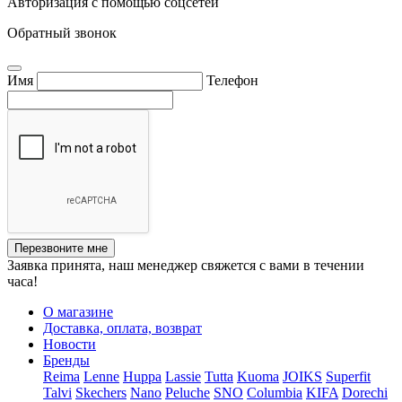
Авторизация с помощью соцсетей
Обратный звонок
Имя
Телефон
Перезвоните мне
Заявка принята, наш менеджер свяжется с вами в течении
часа!
О магазине
Доставка, оплата, возврат
Новости
Бренды
Reima
Lenne
Huppa
Lassie
Tutta
Kuoma
JOIKS
Superfit
Talvi
Skechers
Nano
Peluche
SNO
Columbia
KIFA
Dorechi