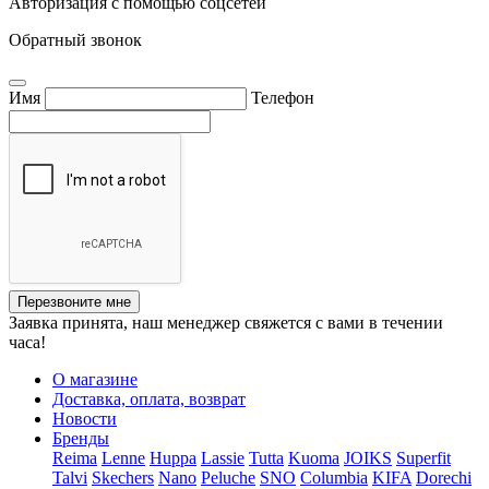
Авторизация с помощью соцсетей
Обратный звонок
Имя
Телефон
Перезвоните мне
Заявка принята, наш менеджер свяжется с вами в течении
часа!
О магазине
Доставка, оплата, возврат
Новости
Бренды
Reima
Lenne
Huppa
Lassie
Tutta
Kuoma
JOIKS
Superfit
Talvi
Skechers
Nano
Peluche
SNO
Columbia
KIFA
Dorechi