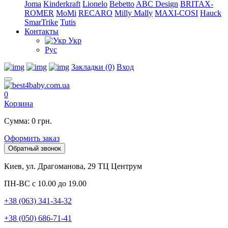
Joma
Kinderkraft
Lionelo
Bebetto
ABC Design
BRITAX-
ROMER
MoMi
RECARO
Milly Mally
MAXI-COSI
Hauck
SmarTrike
Tutis
Контакты
Укр
Рус
Закладки (0)
Вход
0
Корзина
Сумма: 0 грн.
Оформить заказ
Обратный звонок
Киев, ул. Драгоманова, 29 ТЦ Центрум
ПН-ВС с 10.00 до 19.00
+38 (063) 341-34-32
+38 (050) 686-71-41