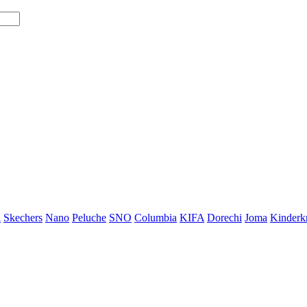
i
Skechers
Nano
Peluche
SNO
Columbia
KIFA
Dorechi
Joma
Kinderkr