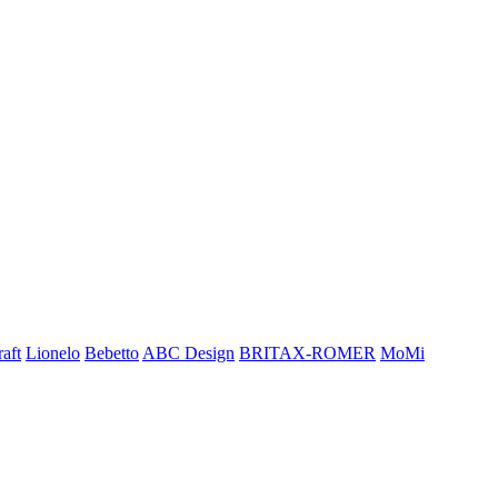
aft
Lionelo
Bebetto
ABC Design
BRITAX-ROMER
MoMi