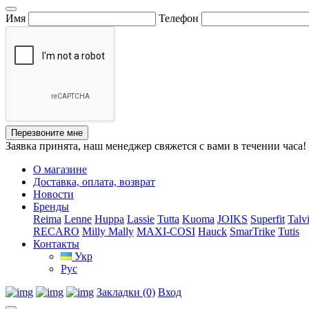
Имя
Телефон
Перезвоните мне
Заявка принята, наш менеджер свяжется с вами в течении часа!
О магазине
Доставка, оплата, возврат
Новости
Бренды
Reima
Lenne
Huppa
Lassie
Tutta
Kuoma
JOIKS
Superfit
Talv
RECARO
Milly Mally
MAXI-COSI
Hauck
SmarTrike
Tutis
Контакты
Укр
Рус
Закладки (0)
Вход