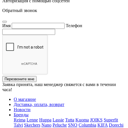
Авторизация с помощью соцсетей
Обратный звонок
Имя
Телефон
Перезвоните мне
Заявка принята, наш менеджер свяжется с вами в течении
часа!
О магазине
Доставка, оплата, возврат
Новости
Бренды
Reima
Lenne
Huppa
Lassie
Tutta
Kuoma
JOIKS
Superfit
Talvi
Skechers
Nano
Peluche
SNO
Columbia
KIFA
Dorechi