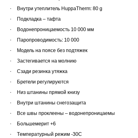
·
Внутри утеплитель
HuppaTherm: 80 g
·
Подкладка – тафта
·
Водонепроницаемость
10 000 мм
·
Паропроводимость:
10 000
·
Модель на поясе без подтяжек
·
Застегивается на молнию
·
Сзади резинка утяжка
·
Бретели регулируются
·
Низ штанины прямой книзу
·
Внутри штанины снегозащита
·
Все швы проклеены – водонепроницаемы
·
Большемерит +6
·
Температурный режим -30С