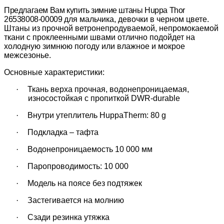
Предлагаем Вам купить зимние ш
таны Huppa Thor
26538008-00009
для мальчика, девочки в черном цвете.
Штаны из прочной ветронепродуваемой, непромокаемой
ткани с проклеенными швами отлично подойдет на
холодную зимнюю погоду или влажное и мокрое
межсезонье.
Основные характеристики:
·
Ткань верха прочная, водонепроницаемая,
износостойкая с пропиткой
DWR-durable
·
Внутри утеплитель
HuppaTherm: 80 g
·
Подкладка – тафта
·
Водонепроницаемость
10 000 мм
·
Паропроводимость:
10 000
·
Модель на поясе без подтяжек
·
Застегивается на молнию
·
Сзади резинка утяжка