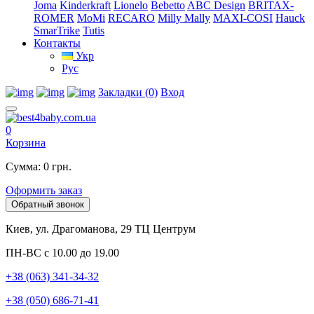
Joma
Kinderkraft
Lionelo
Bebetto
ABC Design
BRITAX-
ROMER
MoMi
RECARO
Milly Mally
MAXI-COSI
Hauck
SmarTrike
Tutis
Контакты
Укр
Рус
Закладки (0)
Вход
0
Корзина
Сумма: 0 грн.
Оформить заказ
Обратный звонок
Киев, ул. Драгоманова, 29 ТЦ Центрум
ПН-ВС с 10.00 до 19.00
+38 (063) 341-34-32
+38 (050) 686-71-41