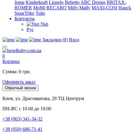
Joma
Kinderkraft
Lionelo
Bebetto
ABC Design
BRITAX-
ROMER
MoMi
RECARO
Milly Mally
MAXI-COSI
Hauck
SmarTrike
Tutis
Контакты
Укр
Рус
Закладки (0)
Вход
0
Корзина
Сумма: 0 грн.
Оформить заказ
Обратный звонок
Киев, ул. Драгоманова, 29 ТЦ Центрум
ПН-ВС с 10.00 до 19.00
+38 (063) 341-34-32
+38 (050) 686-71-41