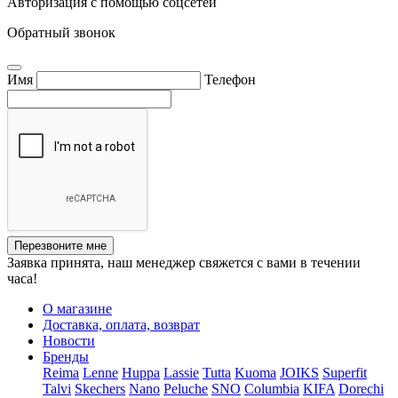
Авторизация с помощью соцсетей
Обратный звонок
Имя
Телефон
Перезвоните мне
Заявка принята, наш менеджер свяжется с вами в течении
часа!
О магазине
Доставка, оплата, возврат
Новости
Бренды
Reima
Lenne
Huppa
Lassie
Tutta
Kuoma
JOIKS
Superfit
Talvi
Skechers
Nano
Peluche
SNO
Columbia
KIFA
Dorechi