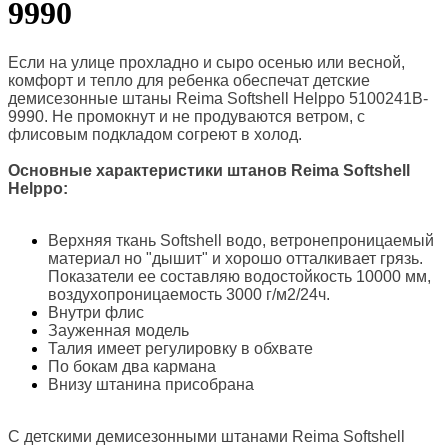
9990
Если на улице прохладно и сыро осенью или весной,
комфорт и тепло для ребенка обеспечат детские
демисезонные штаны Reima Softshell Helppo 5100241B-
9990. Не промокнут и не продуваются ветром, с
флисовым подкладом согреют в холод.
Основные характеристики штанов Reima Softshell
Helppo
:
Верхняя ткань Softshell водо, ветронепроницаемый
материал но "дышит" и хорошо отталкивает грязь.
Показатели ее составляю водостойкость 10000 мм,
воздухопроницаемость 3000 г/м2/24ч.
Внутри флис
Зауженная модель
Талия имеет регулировку в обхвате
По бокам два кармана
Внизу штанина присобрана
С детскими демисезонными штанами Reima Softshell