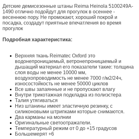
Детские демисезонные штаны Reima Heinola 5100249A-
1490 отлично подойдут для прогулок в осеннее -
весеннюю пору. Не промокают, хороший покрой и
посадка, создадут приятные впечатления во время
прогулок
Подробная характеристика:
Верхняя ткань Reimatec Oxford это
водонепроницаемый, ветронепроницаемый и
дышащий материал его показатели такие: толщина
слоя воды не менее 10000 мм,
воздухопроводимость не менее 7000 г/м2/24ч,
износостойкость не менее 50000 циклов
Все швы запаянные и не пропускают влагу
Внутри трикотажная подкладка из полиэстера
Талия утягиваться
Низ штанины имеет эластичную резинку, с
силиконовыми штрипками которые снимаются.
Два карманы на молнии
Оригинальные светоотражатели.
Температурный режим от 0 до +15 градусов
Большемерят +6