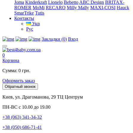
Joma
Kinderkraft
Lionelo
Bebetto
ABC Design
BRITAX-
ROMER
MoMi
RECARO
Milly Mally
MAXI-COSI
Hauck
SmarTrike
Tutis
Контакты
Укр
Рус
Закладки (0)
Вход
0
Корзина
Сумма: 0 грн.
Оформить заказ
Обратный звонок
Киев, ул. Драгоманова, 29 ТЦ Центрум
ПН-ВС с 10.00 до 19.00
+38 (063) 341-34-32
+38 (050) 686-71-41