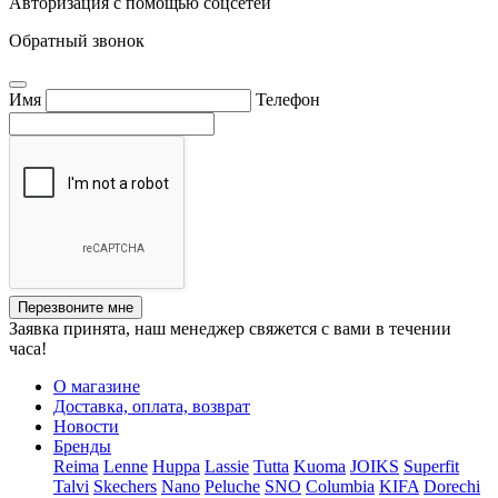
Авторизация с помощью соцсетей
Обратный звонок
Имя
Телефон
Перезвоните мне
Заявка принята, наш менеджер свяжется с вами в течении
часа!
О магазине
Доставка, оплата, возврат
Новости
Бренды
Reima
Lenne
Huppa
Lassie
Tutta
Kuoma
JOIKS
Superfit
Talvi
Skechers
Nano
Peluche
SNO
Columbia
KIFA
Dorechi