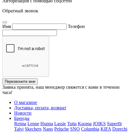
Авторизация с помощью соцсетей
Обратный звонок
Имя
Телефон
Перезвоните мне
Заявка принята, наш менеджер свяжется с вами в течении
часа!
О магазине
Доставка, оплата, возврат
Новости
Бренды
Reima
Lenne
Huppa
Lassie
Tutta
Kuoma
JOIKS
Superfit
Talvi
Skechers
Nano
Peluche
SNO
Columbia
KIFA
Dorechi