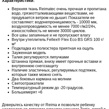
Характеристики:
Верхняя ткань Reimatec очень прочная и пропитана
водо, грязеотталкивающими веществами, не
продувается ветром но дышит. Показатели ее
составляют: водонепроницаемость - 10000 мм,
воздухопроводимость не менее 7000 г/м2/24ч,
износостойкость не менее 30000 циклов.
Все швы запаянные и не пропускают влагу
Внутри утеплитель Fellex® Flex Eco BS GRS 100 г/
м²
Подкладка из полиэстера приятная на ощупь
Зауженная модель
Талия регулируются липучками
Штанина прямая, внизу имеет прочные вставки и
внутреннюю снегозащиту
Наличие эластичных, регулируемых подтяжек,
которые также можно снять
Два боковых кармана на молнии
Светоотражатели
Температурный режим до -20 градусов.
Большемерят +6
Доверьтесь качеству от Reima и позвольте ребенку