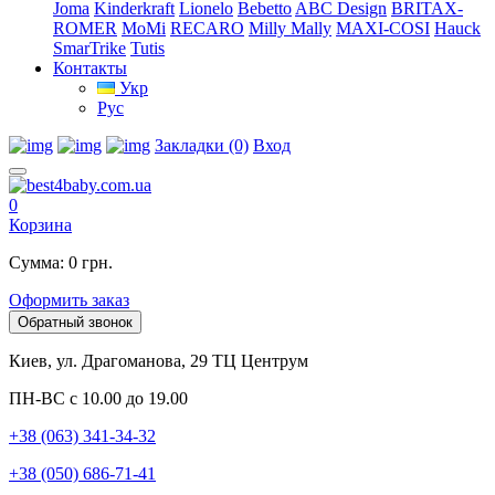
Joma
Kinderkraft
Lionelo
Bebetto
ABC Design
BRITAX-
ROMER
MoMi
RECARO
Milly Mally
MAXI-COSI
Hauck
SmarTrike
Tutis
Контакты
Укр
Рус
Закладки (0)
Вход
0
Корзина
Сумма: 0 грн.
Оформить заказ
Обратный звонок
Киев, ул. Драгоманова, 29 ТЦ Центрум
ПН-ВС с 10.00 до 19.00
+38 (063) 341-34-32
+38 (050) 686-71-41