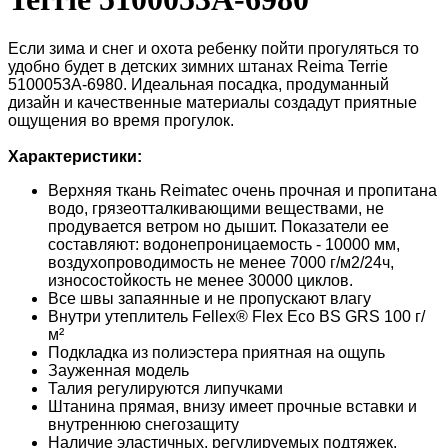
Если зима и снег и охота ребенку пойти прогуляться то
удобно будет в детских зимних штанах Reima Terrie
5100053A-6980. Идеальная посадка, продуманный
дизайн и качественные материалы создадут приятные
ощущения во время прогулок.
Характеристики:
Верхняя ткань Reimatec очень прочная и пропитана
водо, грязеотталкивающими веществами, не
продувается ветром но дышит. Показатели ее
составляют: водонепроницаемость - 10000 мм,
воздухопроводимость не менее 7000 г/м2/24ч,
износостойкость не менее 30000 циклов.
Все швы запаянные и не пропускают влагу
Внутри утеплитель Fellex® Flex Eco BS GRS 100 г/
м²
Подкладка из полиэстера приятная на ощупь
Зауженная модель
Талия регулируются липучками
Штанина прямая, внизу имеет прочные вставки и
внутреннюю снегозащиту
Наличие эластичных, регулируемых подтяжек,