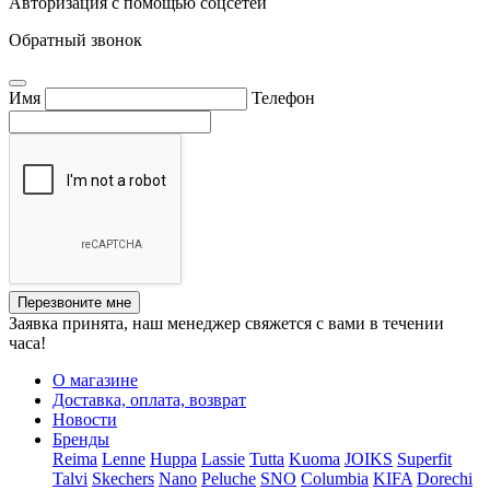
Авторизация с помощью соцсетей
Обратный звонок
Имя
Телефон
Перезвоните мне
Заявка принята, наш менеджер свяжется с вами в течении
часа!
О магазине
Доставка, оплата, возврат
Новости
Бренды
Reima
Lenne
Huppa
Lassie
Tutta
Kuoma
JOIKS
Superfit
Talvi
Skechers
Nano
Peluche
SNO
Columbia
KIFA
Dorechi