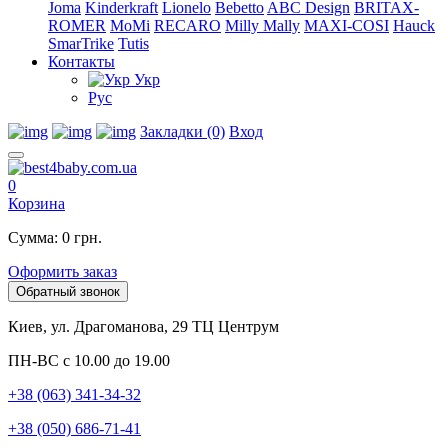
Joma
Kinderkraft
Lionelo
Bebetto
ABC Design
BRITAX-
ROMER
MoMi
RECARO
Milly Mally
MAXI-COSI
Hauck
SmarTrike
Tutis
Контакты
Укр
Рус
Закладки (0)
Вход
0
Корзина
Сумма: 0 грн.
Оформить заказ
Обратный звонок
Киев, ул. Драгоманова, 29 ТЦ Центрум
ПН-ВС с 10.00 до 19.00
+38 (063) 341-34-32
+38 (050) 686-71-41