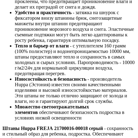
проклеены, что предотвращает проникновение влаги и
делает их преградой от снега и дождя.
Удобство и практичность
- затяжка на шнурок с
фиксатором внизу штанины брюк, снегозащитные
манжеты внутри штанин предотвращают
проникновение морозного воздуха и снега. Эластичные
съемные подтяжки могут быть легко адаптированы к
росту ребенка, гарантируя оптимальную посадку.
Тепло и барьер от влаги
- с утеплителем 160 грамм
(100% полиэстер) и водонепроницаемостью 10000 мм,
штаны предоставляют тепло и сохранность в самых
холодных и сырых условиях. Паропроводимость - 10000
г/м2/24ч для нормальной циркуляции воздуха,
предотвращая перегрев.
Износостойкость и безопасность
- производитель
Huppa (Эстония) известен своими качественными
изделиями и высокой износостойкостью материалов.
Эти штаны не только отлично защищают от холода и
влаги, но и гарантируют долгий срок службы.
Множество светоотражательных
элементов
обеспечивают безопасность подростка в
условиях низкой освещенности
Штаны Huppa FREJA 21700016-00018 серый
- сохранность
и стильный образ для ребенка, подростка. Обеспечивают