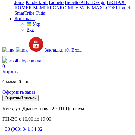
Joma
Kinderkraft
Lionelo
Bebetto
ABC Design
BRITAX-
ROMER
MoMi
RECARO
Milly Mally
MAXI-COSI
Hauck
SmarTrike
Tutis
Контакты
Укр
Рус
Закладки (0)
Вход
0
Корзина
Сумма: 0 грн.
Оформить заказ
Обратный звонок
Киев, ул. Драгоманова, 29 ТЦ Центрум
ПН-ВС с 10.00 до 19.00
+38 (063) 341-34-32