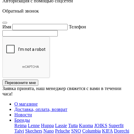
Авторизация с помощью соцсетей
Обратный звонок
Имя
Телефон
Перезвоните мне
Заявка принята, наш менеджер свяжется с вами в течении
часа!
О магазине
Доставка, оплата, возврат
Новости
Бренды
Reima
Lenne
Huppa
Lassie
Tutta
Kuoma
JOIKS
Superfit
Talvi
Skechers
Nano
Peluche
SNO
Columbia
KIFA
Dorechi