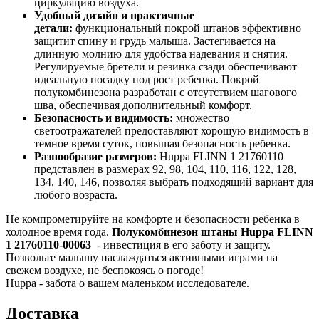
циркуляцию воздуха.
Удобный дизайн и практичные
детали:
функциональный покрой штанов эффективно
защитит спину и грудь малыша. Застегивается на
длинную молнию для удобства надевания и снятия.
Регулируемые бретели и резинка сзади обеспечивают
идеальную посадку под рост ребенка. Покрой
полукомбинезона разработан с отсутствием шагового
шва, обеспечивая дополнительный комфорт.
Безопасность и видимость:
множество
светоотражателей предоставляют хорошую видимость в
темное время суток, повышая безопасность ребенка.
Разнообразие размеров:
Huppa FLINN 1 21760110
представлен в размерах 92, 98, 104, 110, 116, 122, 128,
134, 140, 146, позволяя выбрать подходящий вариант для
любого возраста.
Не компрометируйте на комфорте и безопасности ребенка в
холодное время года.
Полукомбинезон штаны Huppa FLINN
1 21760110-00063
- инвестиция в его заботу и защиту.
Позвольте малышу наслаждаться активными играми на
свежем воздухе, не беспокоясь о погоде!
Huppa - забота о вашем маленьком исследователе.
Доставка