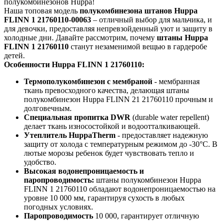
полукомбинезонов Huppa!
Наша топовая модель
полукомбинезона штанов Huppa
FLINN 1 21760110-00063
– отличный выбор для мальчика, и
для девочки, предоставляя непревзойденный уют и защиту в
холодные дни. Давайте рассмотрим, почему
штаны Huppa
FLINN 1 21760110
станут незаменимой вещью в гардеробе
детей.
Особенности Huppa FLINN 1 21760110:
Термополукомбинезон с мембраной
- мембранная
ткань превосходного качества, делающая штаны
полукомбинезон Huppa FLINN 21 21760110 прочным и
долговечным.
Специальная пропитка DWR
(durable water repellent)
делает ткань износостойкой и водоотталкивающей.
Утеплитель HuppaTherm
- предоставляет надежную
защиту от холода с температурным режимом до -30°C. В
лютые морозы ребенок будет чувствовать тепло и
удобство.
Высокая водонепроницаемость и
паропроводимость:
штаны полукомбинезон Huppa
FLINN 1 21760110 обладают водонепроницаемостью на
уровне 10 000 мм, гарантируя сухость в любых
погодных условиях.
Паропроводимость
10 000, гарантирует отличную