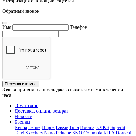
Авторизация с помощью соцсетей
Обратный звонок
Имя
Телефон
Перезвоните мне
Заявка принята, наш менеджер свяжется с вами в течении
часа!
О магазине
Доставка, оплата, возврат
Новости
Бренды
Reima
Lenne
Huppa
Lassie
Tutta
Kuoma
JOIKS
Superfit
Talvi
Skechers
Nano
Peluche
SNO
Columbia
KIFA
Dorechi