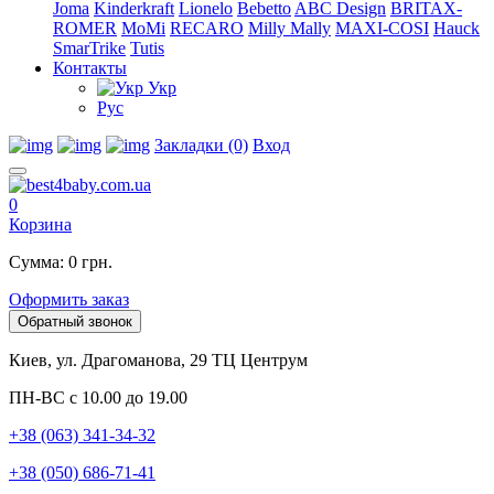
Joma
Kinderkraft
Lionelo
Bebetto
ABC Design
BRITAX-
ROMER
MoMi
RECARO
Milly Mally
MAXI-COSI
Hauck
SmarTrike
Tutis
Контакты
Укр
Рус
Закладки (0)
Вход
0
Корзина
Сумма: 0 грн.
Оформить заказ
Обратный звонок
Киев, ул. Драгоманова, 29 ТЦ Центрум
ПН-ВС с 10.00 до 19.00
+38 (063) 341-34-32
+38 (050) 686-71-41