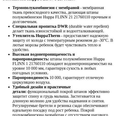
Термополукомбинезон с мембраной
- мембранная
ткань превосходного качества, делающая штаны
полукомбинезон Huppa FLINN 21 21760110 прочным и
долговечным.
Специальная пропитка DWR
(durable water repellent)
делает ткань износостойкой и водоотталкивающей.
Утеплитель HuppaTherm
- предоставляет надежную
защиту от холода с температурным режимом до -30°C. В
лютые морозы ребенок будет чувствовать тепло и
удобство.
Высокая водонепроницаемость и
паропроводимость:
штаны полукомбинезон Huppa
FLINN 1 21760110 обладают водонепроницаемостью на
уровне 10 000 мм, гарантируя сухость в любых
погодных условиях.
Паропроводимость
10 000, гарантирует отличную
циркуляцию воздуха.
Удобный дизайн и практичные
детали:
функциональный покрой штанов эффективно
защитит спину и грудь малыша. Застегивается на
длинную молнию для удобства надевания и снятия.
Регулируемые бретели и резинка сзади обеспечивают
идеальную посадку под рост ребенка. Покрой
полукомбинезона разработан с отсутствием шагового