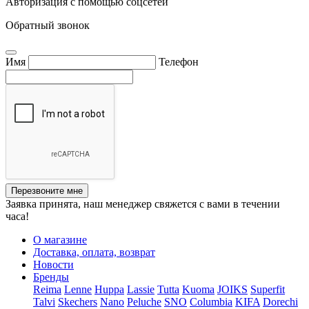
Авторизация с помощью соцсетей
Обратный звонок
Имя
Телефон
Перезвоните мне
Заявка принята, наш менеджер свяжется с вами в течении
часа!
О магазине
Доставка, оплата, возврат
Новости
Бренды
Reima
Lenne
Huppa
Lassie
Tutta
Kuoma
JOIKS
Superfit
Talvi
Skechers
Nano
Peluche
SNO
Columbia
KIFA
Dorechi