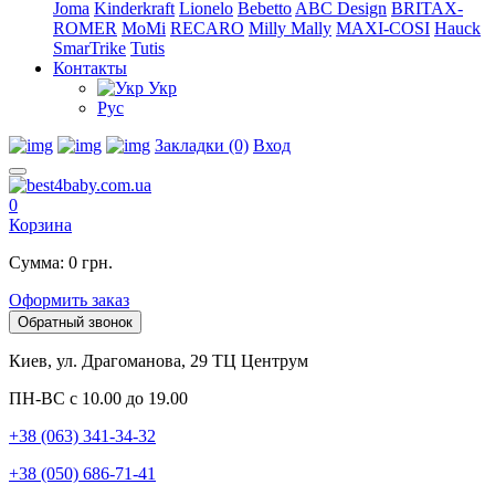
Joma
Kinderkraft
Lionelo
Bebetto
ABC Design
BRITAX-
ROMER
MoMi
RECARO
Milly Mally
MAXI-COSI
Hauck
SmarTrike
Tutis
Контакты
Укр
Рус
Закладки (0)
Вход
0
Корзина
Сумма: 0 грн.
Оформить заказ
Обратный звонок
Киев, ул. Драгоманова, 29 ТЦ Центрум
ПН-ВС с 10.00 до 19.00
+38 (063) 341-34-32
+38 (050) 686-71-41