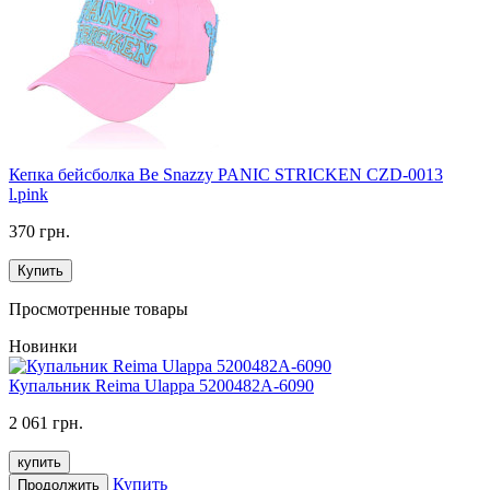
Кепка бейсболка Be Snazzy PANIC STRICKEN CZD-0013
l.pink
370 грн.
Купить
Просмотренные товары
Новинки
Купальник Reima Ulappa 5200482A-6090
2 061 грн.
купить
Купить
Продолжить