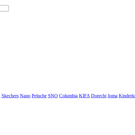
i
Skechers
Nano
Peluche
SNO
Columbia
KIFA
Dorechi
Joma
Kinderkr