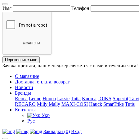
Имя
Телефон
Перезвоните мне
Заявка принята, наш менеджер свяжется с вами в течении часа!
О магазине
Доставка, оплата, возврат
Новости
Бренды
Reima
Lenne
Huppa
Lassie
Tutta
Kuoma
JOIKS
Superfit
Talv
RECARO
Milly Mally
MAXI-COSI
Hauck
SmarTrike
Tutis
Контакты
Укр
Рус
Закладки (0)
Вход