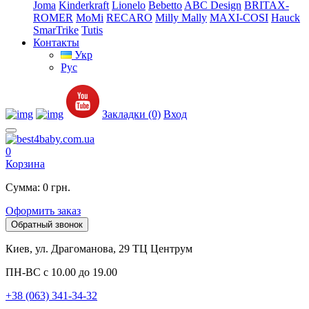
Joma
Kinderkraft
Lionelo
Bebetto
ABC Design
BRITAX-
ROMER
MoMi
RECARO
Milly Mally
MAXI-COSI
Hauck
SmarTrike
Tutis
Контакты
Укр
Рус
Закладки (0)
Вход
0
Корзина
Сумма: 0 грн.
Оформить заказ
Обратный звонок
Киев, ул. Драгоманова, 29 ТЦ Центрум
ПН-ВС с 10.00 до 19.00
+38 (063) 341-34-32