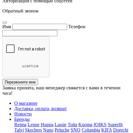
Авторизация с помощью соцсетей
Обратный звонок
Имя
Телефон
Перезвоните мне
Заявка принята, наш менеджер свяжется с вами в течении
часа!
О магазине
Доставка, оплата, возврат
Новости
Бренды
Reima
Lenne
Huppa
Lassie
Tutta
Kuoma
JOIKS
Superfit
Talvi
Skechers
Nano
Peluche
SNO
Columbia
KIFA
Dorechi