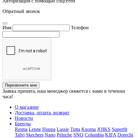
Авторизация с помощью соцсетей
Обратный звонок
Имя
Телефон
Перезвоните мне
Заявка принята, наш менеджер свяжется с вами в течении
часа!
О магазине
Доставка, оплата, возврат
Новости
Бренды
Reima
Lenne
Huppa
Lassie
Tutta
Kuoma
JOIKS
Superfit
Talvi
Skechers
Nano
Peluche
SNO
Columbia
KIFA
Dorechi