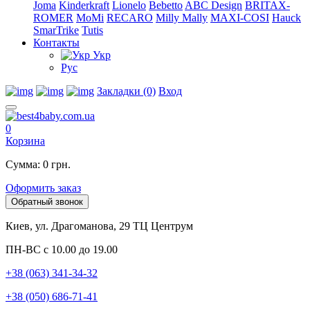
Joma
Kinderkraft
Lionelo
Bebetto
ABC Design
BRITAX-
ROMER
MoMi
RECARO
Milly Mally
MAXI-COSI
Hauck
SmarTrike
Tutis
Контакты
Укр
Рус
Закладки (0)
Вход
0
Корзина
Сумма: 0 грн.
Оформить заказ
Обратный звонок
Киев, ул. Драгоманова, 29 ТЦ Центрум
ПН-ВС с 10.00 до 19.00
+38 (063) 341-34-32
+38 (050) 686-71-41