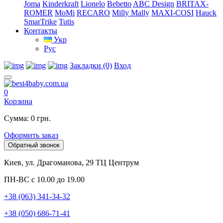
Joma
Kinderkraft
Lionelo
Bebetto
ABC Design
BRITAX-
ROMER
MoMi
RECARO
Milly Mally
MAXI-COSI
Hauck
SmarTrike
Tutis
Контакты
Укр
Рус
Закладки (0)
Вход
0
Корзина
Сумма: 0 грн.
Оформить заказ
Обратный звонок
Киев, ул. Драгоманова, 29 ТЦ Центрум
ПН-ВС с 10.00 до 19.00
+38 (063) 341-34-32
+38 (050) 686-71-41