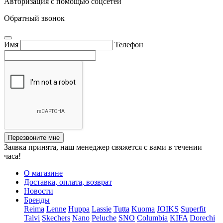
Авторизация с помощью соцсетей
Обратный звонок
Имя
Телефон
Перезвоните мне
Заявка принята, наш менеджер свяжется с вами в течении
часа!
О магазине
Доставка, оплата, возврат
Новости
Бренды
Reima
Lenne
Huppa
Lassie
Tutta
Kuoma
JOIKS
Superfit
Talvi
Skechers
Nano
Peluche
SNO
Columbia
KIFA
Dorechi