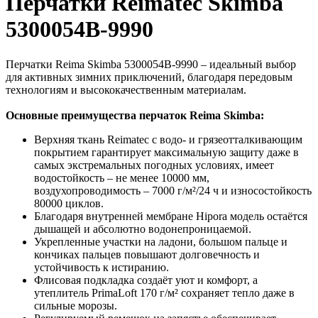
Перчатки Reimatec Skimba
5300054B-9990
Перчатки Reima Skimba 5300054B-9990 – идеальный выбор
для активных зимних приключений, благодаря передовым
технологиям и высококачественным материалам.
Основные преимущества перчаток Reima Skimba:
Верхняя ткань Reimatec с водо- и грязеотталкивающим
покрытием гарантирует максимальную защиту даже в
самых экстремальных погодных условиях, имеет
водостойкость – не менее 10000 мм,
воздухопроводимость – 7000 г/м²/24 ч и износостойкость
80000 циклов.
Благодаря внутренней мембране Hipora модель остаётся
дышащей и абсолютно водонепроницаемой.
Укрепленные участки на ладони, большом пальце и
кончиках пальцев повышают долговечность и
устойчивость к истиранию.
Флисовая подкладка создаёт уют и комфорт, а
утеплитель PrimaLoft 170 г/м² сохраняет тепло даже в
сильные морозы.