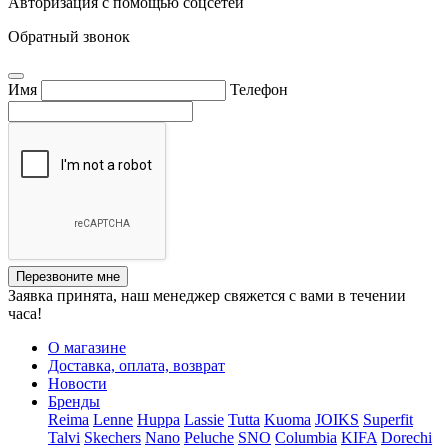
Авторизация с помощью соцсетей
Обратный звонок
Имя
Телефон
Перезвоните мне
Заявка принята, наш менеджер свяжется с вами в течении
часа!
О магазине
Доставка, оплата, возврат
Новости
Бренды
Reima
Lenne
Huppa
Lassie
Tutta
Kuoma
JOIKS
Superfit
Talvi
Skechers
Nano
Peluche
SNO
Columbia
KIFA
Dorechi