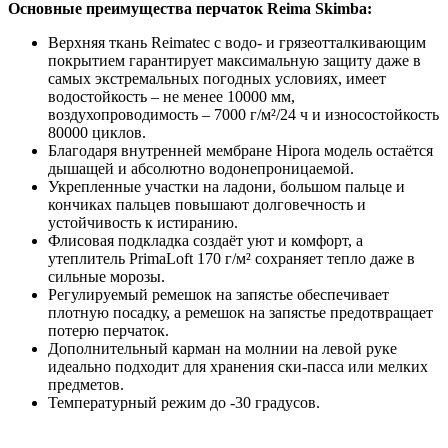
Основные преимущества перчаток Reima Skimba:
Верхняя ткань Reimatec с водо- и грязеотталкивающим
покрытием гарантирует максимальную защиту даже в
самых экстремальных погодных условиях, имеет
водостойкость – не менее 10000 мм,
воздухопроводимость – 7000 г/м²/24 ч и износостойкость
80000 циклов.
Благодаря внутренней мембране Hipora модель остаётся
дышащей и абсолютно водонепроницаемой.
Укрепленные участки на ладони, большом пальце и
кончиках пальцев повышают долговечность и
устойчивость к истиранию.
Флисовая подкладка создаёт уют и комфорт, а
утеплитель PrimaLoft 170 г/м² сохраняет тепло даже в
сильные морозы.
Регулируемый ремешок на запястье обеспечивает
плотную посадку, а ремешок на запястье предотвращает
потерю перчаток.
Дополнительный карман на молнии на левой руке
идеально подходит для хранения ски-пасса или мелких
предметов.
Температурный режим до -30 градусов.