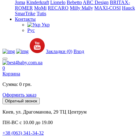
Joma
Kinderkraft
Lionelo
Bebetto
ABC Design
BRITAX-
ROMER
MoMi
RECARO
Milly Mally
MAXI-COSI
Hauck
SmarTrike
Tutis
Контакты
Укр
Рус
Закладки (0)
Вход
0
Корзина
Сумма: 0 грн.
Оформить заказ
Обратный звонок
Киев, ул. Драгоманова, 29 ТЦ Центрум
ПН-ВС с 10.00 до 19.00
+38 (063) 341-34-32